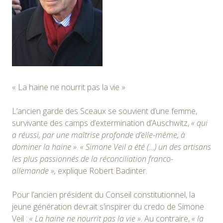
« La haine ne nourrit pas la vie »
L’ancien garde des Sceaux se souvient d’une femme,
survivante des camps d’extermination d’Auschwitz,
« qui
a réussi, par une maîtrise profonde d’elle-même, à
dominer la haine »
.
« Simone Veil a été (…) un des artisans
les plus passionnés de la réconciliation franco-
allemande »,
explique Robert Badinter.
Pour l’ancien président du Conseil constitutionnel, la
jeune génération devrait s’inspirer du credo de Simone
Veil :
« La haine ne nourrit pas la vie »
. Au contraire,
« la