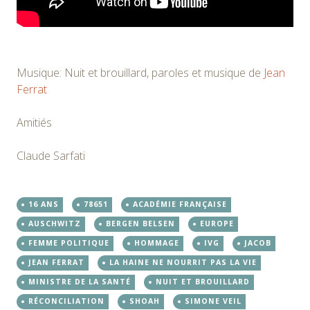
Musique: Nuit et brouillard, paroles et musique de
Jean
Ferrat
Amitiés
Claude Sarfati
16 ANS
78651
ACADÉMIE FRANÇAISE
AUSCHWITZ
BERGEN BELSEN
EUROPE
FEMME POLITIQUE
HOMMAGE
IVG
JACOB
JEAN FERRAT
LA HAINE NE NOURRIT PAS LA VIE
MINISTRE DE LA SANTÉ
NUIT ET BROUILLARD
RÉCONCILIATION
SHOAH
SIMONE VEIL