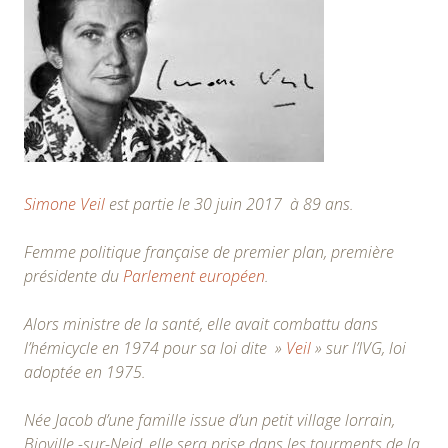
Simone Veil
est partie le 30 juin 2017 à 89 ans.
Femme politique française de premier plan, première
présidente du
Parlement européen
.
Alors ministre de la santé, elle avait combattu dans
l’hémicycle en 1974 pour sa loi dite »
Veil
» sur l’IVG, loi
adoptée en 1975.
Née Jacob d’une famille issue d’un petit village lorrain,
Bioville -sur-Neid, elle sera prise dans les tourments de la