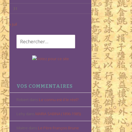
31
« Juil
Rechercher :
VOS COMMENTAIRES
Robert
dans
Le connu est-il le réel?
Lehy
dans
MARIA SABINA (1896-1985)
Maitre
dans
Le Père François Brune