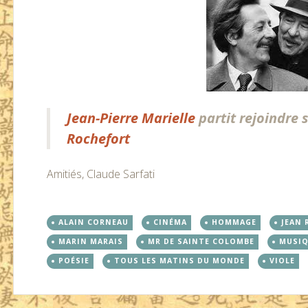
Jean-Pierre Marielle
partit rejoindre
Rochefort
Amitiés, Claude Sarfati
ALAIN CORNEAU
CINÉMA
HOMMAGE
JEAN
MARIN MARAIS
MR DE SAINTE COLOMBE
MUSI
POÉSIE
TOUS LES MATINS DU MONDE
VIOLE