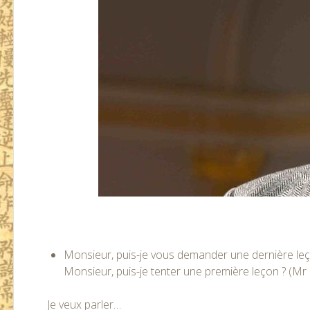
Monsieur, puis-je vous demander une dernière leç
Monsieur, puis-je tenter une première leçon ? (M
Je veux parler…