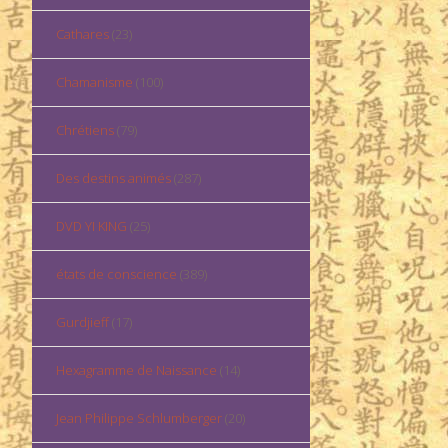
Cathares
(23)
Chamanisme
(100)
Chrétiens
(79)
Des destins animés
(287)
DVD YI KING
(25)
états de conscience
(389)
Gurdjieff
(17)
Hexagramme de Naissance
(14)
Jean Philippe Schlumberger
(20)