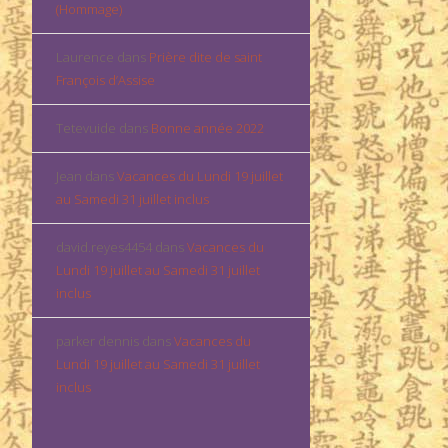
(Hommage)
Laurence
dans
Prière dite de saint
François d’Assise
Tetevuide
dans
Bonne année 2022
Jean
dans
Vacances du Lundi 19 juillet
au Samedi 31 juillet inclus
david.reyes4454
dans
Vacances du
Lundi 19 juillet au Samedi 31 juillet
inclus
parker dennis
dans
Vacances du
Lundi 19 juillet au Samedi 31 juillet
inclus