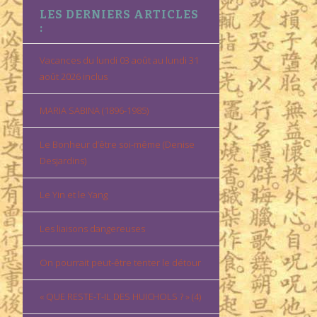
LES DERNIERS ARTICLES
:
Vacances du lundi 03 août au lundi 31
août 2026 inclus
MARIA SABINA (1896-1985)
Le Bonheur d’être soi-même (Denise
Desjardins)
Le Yin et le Yang
Les liaisons dangereuses
On pourrait peut-être tenter le détour
« QUE RESTE-T-IL DES HUICHOLS ? » (4)