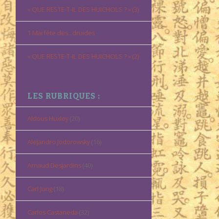
« QUE RESTE-T-IL DES HUICHOLS ? » (3)
1 Mai fête des…druides
« QUE RESTE-T-IL DES HUICHOLS ? » (2)
LES RUBRIQUES :
Aldous Huxley
(20)
Alejandro Jodorowsky
(16)
Arnaud Desjardins
(40)
Carl Jung
(18)
Carlos Castaneda
(32)