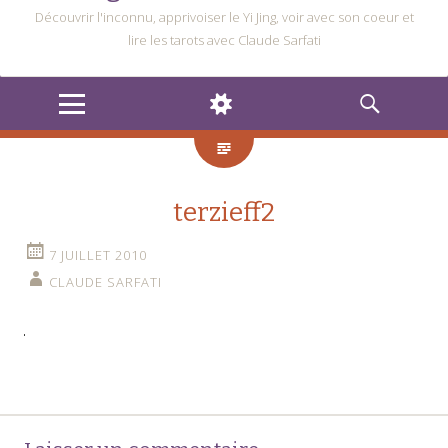
Découvrir l'inconnu, apprivoiser le Yi Jing, voir avec son coeur et
lire les tarots avec Claude Sarfati
MENU
WIDGETS
RECHERCHE
terzieff2
7 JUILLET 2010
CLAUDE SARFATI
Navigation
←