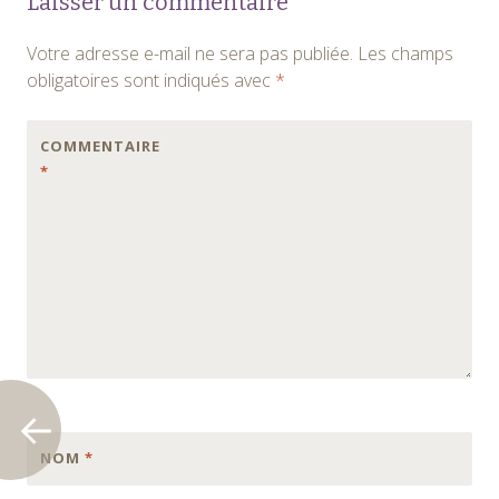
Laisser un commentaire
des
Votre adresse e-mail ne sera pas publiée.
Les champs
articles
obligatoires sont indiqués avec
*
COMMENTAIRE
*
NOM
*