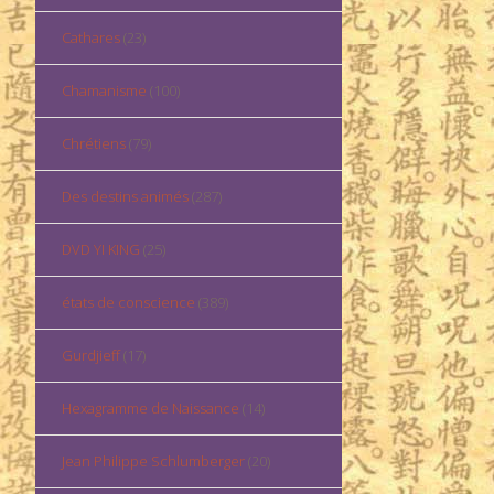
Cathares
(23)
Chamanisme
(100)
Chrétiens
(79)
Des destins animés
(287)
DVD YI KING
(25)
états de conscience
(389)
Gurdjieff
(17)
Hexagramme de Naissance
(14)
Jean Philippe Schlumberger
(20)