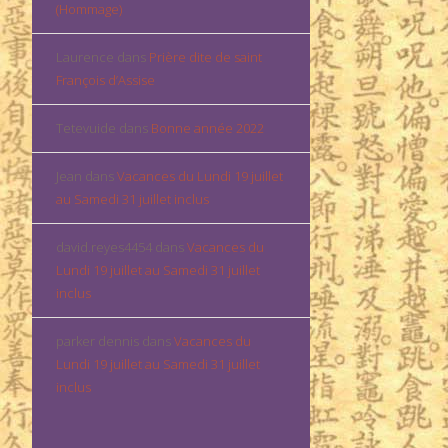
(Hommage)
Laurence
dans
Prière dite de saint
François d’Assise
Tetevuide
dans
Bonne année 2022
Jean
dans
Vacances du Lundi 19 juillet
au Samedi 31 juillet inclus
david.reyes4454
dans
Vacances du
Lundi 19 juillet au Samedi 31 juillet
inclus
parker dennis
dans
Vacances du
Lundi 19 juillet au Samedi 31 juillet
inclus