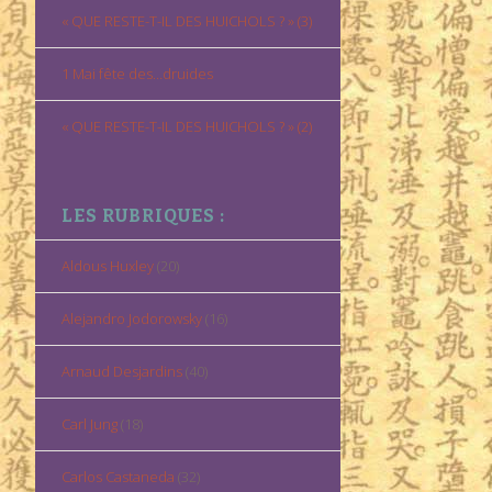
« QUE RESTE-T-IL DES HUICHOLS ? » (3)
1 Mai fête des…druides
« QUE RESTE-T-IL DES HUICHOLS ? » (2)
LES RUBRIQUES :
Aldous Huxley
(20)
Alejandro Jodorowsky
(16)
Arnaud Desjardins
(40)
Carl Jung
(18)
Carlos Castaneda
(32)