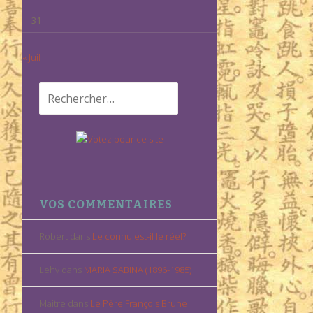
31
« Juil
Rechercher :
VOS COMMENTAIRES
Robert
dans
Le connu est-il le réel?
Lehy
dans
MARIA SABINA (1896-1985)
Maitre
dans
Le Père François Brune