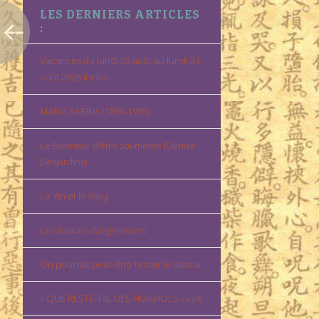
LES DERNIERS ARTICLES
:
Vacances du lundi 03 août au lundi 31
août 2026 inclus
MARIA SABINA (1896-1985)
Le Bonheur d’être soi-même (Denise
Desjardins)
Le Yin et le Yang
Les liaisons dangereuses
On pourrait peut-être tenter le détour
« QUE RESTE-T-IL DES HUICHOLS ? » (4)