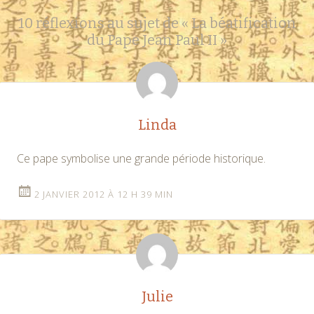
Navigation
←
→
10 réflexions au sujet de «
La béatification
des
du Pape Jean Paul II
»
articles
Linda
Ce pape symbolise une grande période historique.
2 JANVIER 2012 À 12 H 39 MIN
Julie