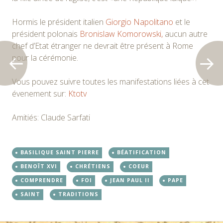
Hormis le président italien
Giorgio Napolitano
et le
président polonais
Bronislaw Komorowski,
aucun autre
chef d’Etat étranger ne devrait être présent à Rome
pour la cérémonie.
Vous pouvez suivre toutes les manifestations liées à cet
évenement sur:
Ktotv
Amitiés: Claude Sarfati
BASILIQUE SAINT PIERRE
BÉATIFICATION
BENOÎT XVI
CHRÉTIENS
COEUR
COMPRENDRE
FOI
JEAN PAUL II
PAPE
SAINT
TRADITIONS