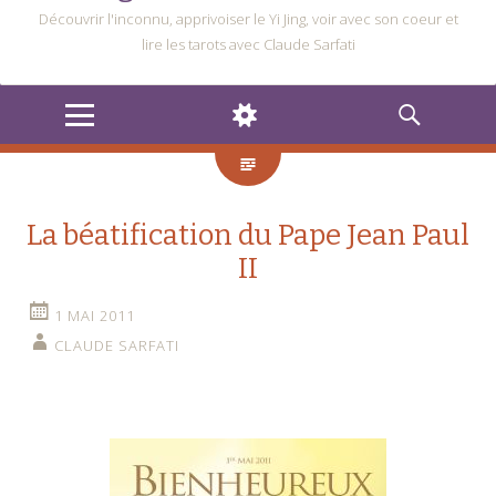
Découvrir l'inconnu, apprivoiser le Yi Jing, voir avec son coeur et
lire les tarots avec Claude Sarfati
MENU
WIDGETS
RECHERCHE
La béatification du Pape Jean Paul
II
1 MAI 2011
CLAUDE SARFATI