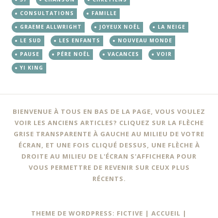
CONSULTATIONS
FAMILLE
GRAEME ALLWRIGHT
JOYEUX NOËL
LA NEIGE
LE SUD
LES ENFANTS
NOUVEAU MONDE
PAUSE
PÉRE NOËL
VACANCES
VOIR
YI KING
Navigation
←
→
BIENVENUE À TOUS EN BAS DE LA PAGE, VOUS VOULEZ
des
VOIR LES ANCIENS ARTICLES? CLIQUEZ SUR LA FLÈCHE
GRISE TRANSPARENTE À GAUCHE AU MILIEU DE VOTRE
articles
ÉCRAN, ET UNE FOIS CLIQUÉ DESSUS, UNE FLÈCHE À
DROITE AU MILIEU DE L'ÉCRAN S'AFFICHERA POUR
VOUS PERMETTRE DE REVENIR SUR CEUX PLUS
RÉCENTS.
THEME DE WORDPRESS: FICTIVE |
ACCUEIL
|