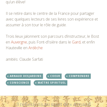
qu’un élève!
Il se retire dans le centre de la France pour partager
avec quelques lecteurs de ses livres son expérience et
assumer à son tour le rôle de guide.
Trois lieux jalonnent son parcours d’instructeur, le Bost
en
Auvergne
, puis Font-d’Isière dans le
Gard
, et enfin
Hauteville en
Ardèche
amitiés: Claude Sarfati
ARNAUD DESJARDINS
COEUR
COMPRENDRE
CONSCIENCE
MAÎTRE SPIRITUEL
Navigation
←
→
3 réflexions au sujet de «
Arnaud