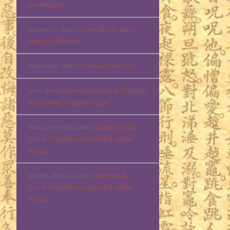
(Hommage)
Laurence
dans
Prière dite de saint
François d’Assise
Tetevuide
dans
Bonne année 2022
Jean
dans
Vacances du Lundi 19 juillet
au Samedi 31 juillet inclus
david.reyes4454
dans
Vacances du
Lundi 19 juillet au Samedi 31 juillet
inclus
parker dennis
dans
Vacances du
Lundi 19 juillet au Samedi 31 juillet
inclus