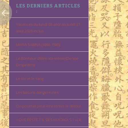
LES DERNIERS ARTICLES
:
Vacances du lundi 03 août au lundi 31
août 2026 inclus
MARIA SABINA (1896-1985)
Le Bonheur d’être soi-même (Denise
Desjardins)
Le Yin et le Yang
Les liaisons dangereuses
On pourrait peut-être tenter le détour
« QUE RESTE-T-IL DES HUICHOLS ? » (4)