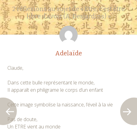
Navigation
←
→
2 réflexions au sujet de «
Etre, c’est être
des
libre d’avoir (A. Desjardins)
»
articles
Adelaïde
Claude,
Dans cette bulle représentant le monde,
Il apparaît en philigrame le corps d’un enfant
Cette image symbolise la naissance, l’éveil à la vie
Pas de doute,
Un ETRE vient au monde