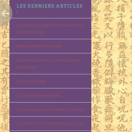
LES DERNIERS ARTICLES
:
Vacances du lundi 03 août au lundi 31
août 2026 inclus
MARIA SABINA (1896-1985)
Le Bonheur d’être soi-même (Denise
Desjardins)
Le Yin et le Yang
Les liaisons dangereuses
On pourrait peut-être tenter le détour
« QUE RESTE-T-IL DES HUICHOLS ? » (4)