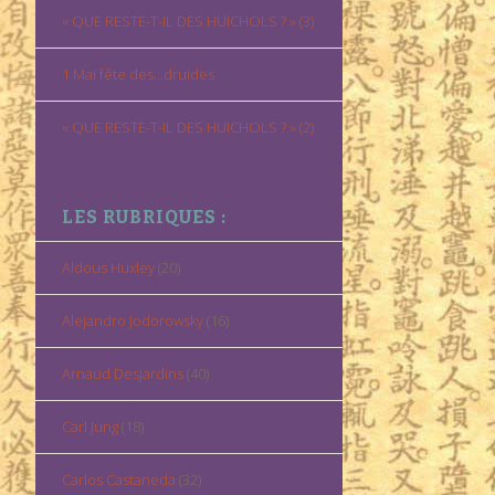
« QUE RESTE-T-IL DES HUICHOLS ? » (3)
1 Mai fête des…druides
« QUE RESTE-T-IL DES HUICHOLS ? » (2)
LES RUBRIQUES :
Aldous Huxley
(20)
Alejandro Jodorowsky
(16)
Arnaud Desjardins
(40)
Carl Jung
(18)
Carlos Castaneda
(32)