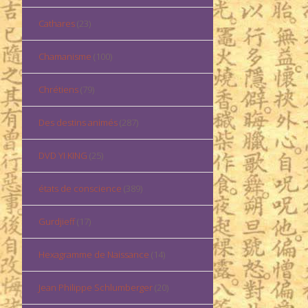
Cathares
(23)
Chamanisme
(100)
Chrétiens
(79)
Des destins animés
(287)
DVD YI KING
(25)
états de conscience
(389)
Gurdjieff
(17)
Hexagramme de Naissance
(14)
Jean Philippe Schlumberger
(20)