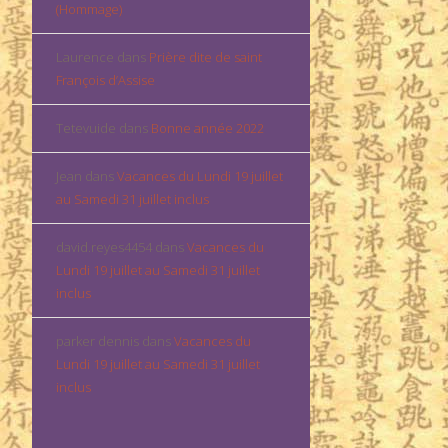
(Hommage)
Laurence
dans
Prière dite de saint
François d’Assise
Tetevuide
dans
Bonne année 2022
Jean
dans
Vacances du Lundi 19 juillet
au Samedi 31 juillet inclus
david.reyes4454
dans
Vacances du
Lundi 19 juillet au Samedi 31 juillet
inclus
parker dennis
dans
Vacances du
Lundi 19 juillet au Samedi 31 juillet
inclus