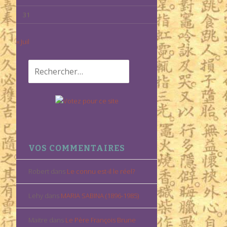
31
« Juil
Rechercher :
VOS COMMENTAIRES
Robert
dans
Le connu est-il le réel?
Lehy
dans
MARIA SABINA (1896-1985)
Maitre
dans
Le Père François Brune