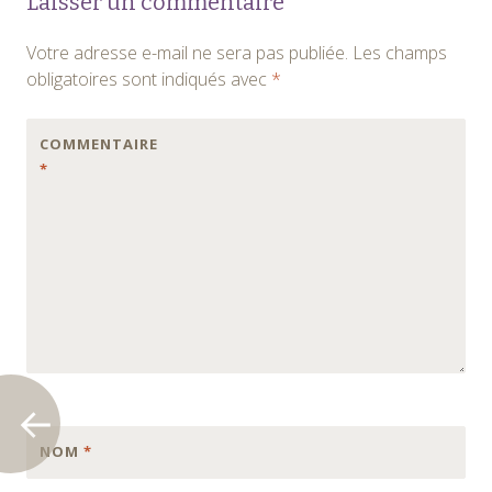
Laisser un commentaire
des
Votre adresse e-mail ne sera pas publiée.
Les champs
articles
obligatoires sont indiqués avec
*
COMMENTAIRE
*
NOM
*