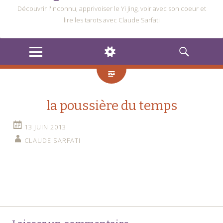
Découvrir l'inconnu, apprivoiser le Yi Jing, voir avec son coeur et
lire les tarots avec Claude Sarfati
MENU
WIDGETS
RECHERCHE
la poussière du temps
13 JUIN 2013
CLAUDE SARFATI
Navigation
←