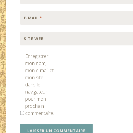
E-MAIL
*
SITE WEB
Enregistrer
mon nom,
mon e-mail et
mon site
dans le
navigateur
pour mon
prochain
commentaire.