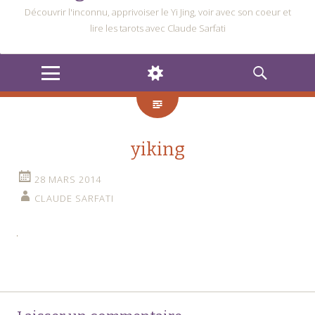
Découvrir l'inconnu, apprivoiser le Yi Jing, voir avec son coeur et
lire les tarots avec Claude Sarfati
MENU
WIDGETS
RECHERCHE
yiking
28 MARS 2014
CLAUDE SARFATI
Navigation
←