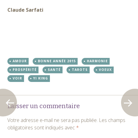
Claude Sarfati
AMOUR
BONNE ANNÉE 2015
HARMONIE
PROSPÉRITÉ
SANTÉ
TAROTS
VOEUX
VOIR
YI KING
Navigation
←
→
Laisser un commentaire
des
Votre adresse e-mail ne sera pas publiée.
Les champs
articles
obligatoires sont indiqués avec
*