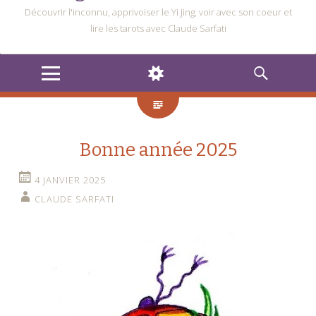
Découvrir l'inconnu, apprivoiser le Yi Jing, voir avec son coeur et
lire les tarots avec Claude Sarfati
MENU
WIDGETS
RECHERCHE
Bonne année 2025
4 JANVIER 2025
CLAUDE SARFATI