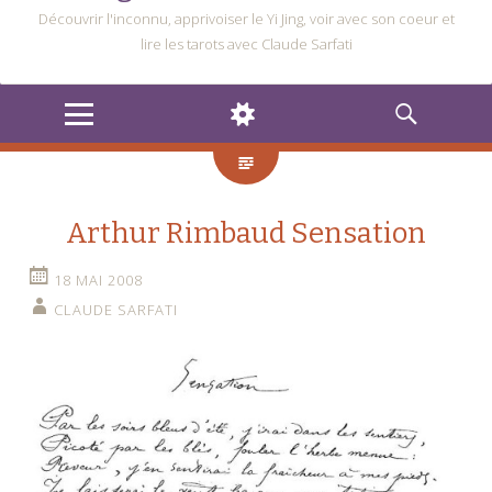
Découvrir l'inconnu, apprivoiser le Yi Jing, voir avec son coeur et
lire les tarots avec Claude Sarfati
MENU
WIDGETS
RECHERCHE
Arthur Rimbaud Sensation
18 MAI 2008
CLAUDE SARFATI