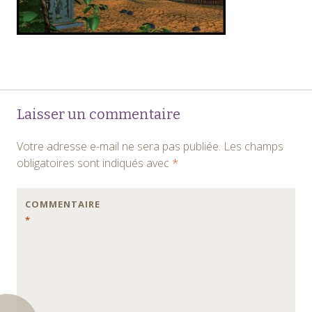
Navigation
←
Laisser un commentaire
des
Votre adresse e-mail ne sera pas publiée.
Les champs
articles
obligatoires sont indiqués avec
*
COMMENTAIRE
*