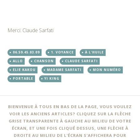
Merci: Claude Sarfati
06.59.45.03.09
1. VOYANCE
À L'HUILE
ALLO
CHANSON
CLAUDE SARFATI
ELIE KAKOU
MADAME SARFATI
MON NUMÉRO
PORTABLE
YI KING
BIENVENUE À TOUS EN BAS DE LA PAGE, VOUS VOULEZ
VOIR LES ANCIENS ARTICLES? CLIQUEZ SUR LA FLÈCHE
GRISE TRANSPARENTE À GAUCHE AU MILIEU DE VOTRE
ÉCRAN, ET UNE FOIS CLIQUÉ DESSUS, UNE FLÈCHE À
DROITE AU MILIEU DE L'ÉCRAN S'AFFICHERA POUR