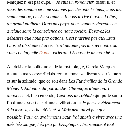
Marquez n’est pas dupe. «
Je suis un romancier
, disait-il,
et
nous, les romanciers, ne sommes pas des intellectuels, mais des
sentimentaux, des émotionnels. Il nous arrive à nous, Latins,
un grand malheur. Dans nos pays, nous sommes devenus en
quelque sorte la conscience de notre société. Et voyez les
désastres que nous provoquons. Ceci n’arrive pas aux Etats-
Unis, et c’est une chance. Je n’imagine pas une rencontre au
cours de laquelle
Dante
parlerait d’économie de marché.
»
Au delà de la politique et de la mythologie, Garcia Marquez
n’aura jamais cessé d’élaborer un immense discours sur la mort
et sur la solitude, que ce soit dans
Les Funérailles de la Grande
Mémé
,
L’Automne du patriarche
,
Chronique d’une mort
annoncée
et, bien entendu,
Cent ans de solitude
qui porte sur la
fin d’une dynastie et d’une civilisation. «
Je pense évidemment
à la mort
», avait-il déclaré.
« Mais peu, aussi peu que
possible. Pour en avoir moins peur, j’ai appris à vivre avec une
idée très simple, très peu philosophique : brusquement tout