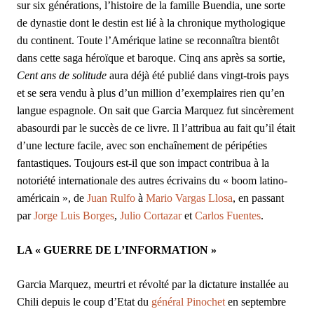
sur six générations, l’histoire de la famille Buendia, une sorte
de dynastie dont le destin est lié à la chronique mythologique
du continent. Toute l’Amérique latine se reconnaîtra bientôt
dans cette saga héroïque et baroque. Cinq ans après sa sortie,
Cent ans de solitude
aura déjà été publié dans vingt-trois pays
et se sera vendu à plus d’un million d’exemplaires rien qu’en
langue espagnole. On sait que Garcia Marquez fut sincèrement
abasourdi par le succès de ce livre. Il l’attribua au fait qu’il était
d’une lecture facile, avec son enchaînement de péripéties
fantastiques. Toujours est-il que son impact contribua à la
notoriété internationale des autres écrivains du « boom latino-
américain », de
Juan Rulfo
à
Mario Vargas Llosa
, en passant
par
Jorge Luis Borges
,
Julio Cortazar
et
Carlos Fuentes
.
LA « GUERRE DE L’INFORMATION »
Garcia Marquez, meurtri et révolté par la dictature installée au
Chili depuis le coup d’Etat du
général Pinochet
en septembre