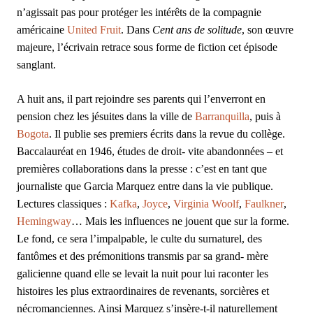
n’agissait pas pour protéger les intérêts de la compagnie
américaine
United Fruit
. Dans
Cent ans de solitude
, son œuvre
majeure, l’écrivain retrace sous forme de fiction cet épisode
sanglant.
A huit ans, il part rejoindre ses parents qui l’enverront en
pension chez les jésuites dans la ville de
Barranquilla
, puis à
Bogota
. Il publie ses premiers écrits dans la revue du collège.
Baccalauréat en 1946, études de droit- vite abandonnées – et
premières collaborations dans la presse : c’est en tant que
journaliste que Garcia Marquez entre dans la vie publique.
Lectures classiques :
Kafka
,
Joyce
,
Virginia Woolf
,
Faulkner
,
Hemingway
… Mais les influences ne jouent que sur la forme.
Le fond, ce sera l’impalpable, le culte du surnaturel, des
fantômes et des prémonitions transmis par sa grand- mère
galicienne quand elle se levait la nuit pour lui raconter les
histoires les plus extraordinaires de revenants, sorcières et
nécromanciennes. Ainsi Marquez s’insère-t-il naturellement