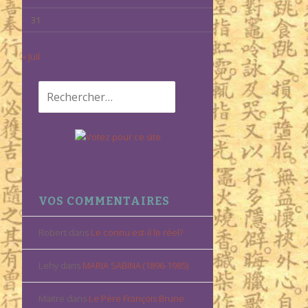
31
« Juil
Rechercher :
VOS COMMENTAIRES
Robert
dans
Le connu est-il le réel?
Lehy
dans
MARIA SABINA (1896-1985)
Maitre
dans
Le Père François Brune