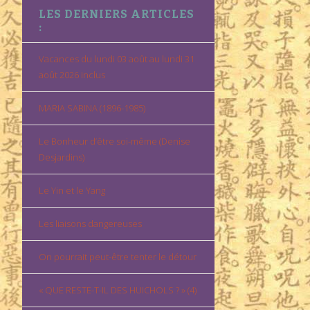
LES DERNIERS ARTICLES
:
Vacances du lundi 03 août au lundi 31
août 2026 inclus
MARIA SABINA (1896-1985)
Le Bonheur d’être soi-même (Denise
Desjardins)
Le Yin et le Yang
Les liaisons dangereuses
On pourrait peut-être tenter le détour
« QUE RESTE-T-IL DES HUICHOLS ? » (4)