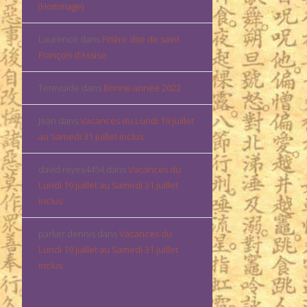
(Hommage)
Laurence
dans
Prière dite de saint
François d’Assise
Tetevuide
dans
Bonne année 2022
Jean
dans
Vacances du Lundi 19 juillet
au Samedi 31 juillet inclus
david.reyes4454
dans
Vacances du
Lundi 19 juillet au Samedi 31 juillet
inclus
parker dennis
dans
Vacances du
Lundi 19 juillet au Samedi 31 juillet
inclus