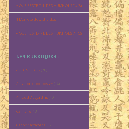
« QUE RESTE-T-IL DES HUICHOLS ? » (3)
1 Mai fête des…druides
« QUE RESTE-T-IL DES HUICHOLS ? » (2)
LES RUBRIQUES :
Aldous Huxley
(20)
Alejandro Jodorowsky
(16)
Arnaud Desjardins
(40)
Carl Jung
(18)
Carlos Castaneda
(32)