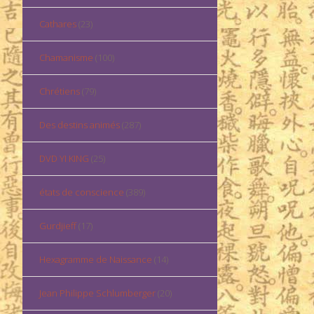
Cathares
(23)
Chamanisme
(100)
Chrétiens
(79)
Des destins animés
(287)
DVD YI KING
(25)
états de conscience
(389)
Gurdjieff
(17)
Hexagramme de Naissance
(14)
Jean Philippe Schlumberger
(20)