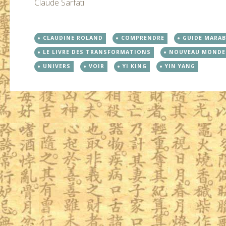
Claude Sarfati
CLAUDINE ROLAND
COMPRENDRE
GUIDE MARAB
LE LIVRE DES TRANSFORMATIONS
NOUVEAU MONDE
UNIVERS
VOIR
YI KING
YIN YANG