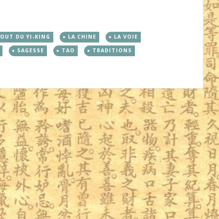
OUT DU YI-KING
LA CHINE
LA VOIE
SAGESSE
TAO
TRADITIONS