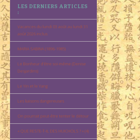
LES DERNIERS ARTICLES
:
Vacances du lundi 03 août au lundi 31
août 2026 inclus
MARIA SABINA (1896-1985)
Le Bonheur d’être soi-même (Denise
Desjardins)
Le Yin et le Yang
Les liaisons dangereuses
On pourrait peut-être tenter le détour
« QUE RESTE-T-IL DES HUICHOLS ? » (4)