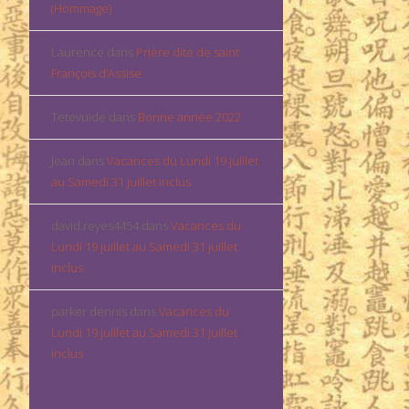
(Hommage)
Laurence
dans
Prière dite de saint
François d’Assise
Tetevuide
dans
Bonne année 2022
Jean
dans
Vacances du Lundi 19 juillet
au Samedi 31 juillet inclus
david.reyes4454
dans
Vacances du
Lundi 19 juillet au Samedi 31 juillet
inclus
parker dennis
dans
Vacances du
Lundi 19 juillet au Samedi 31 juillet
inclus