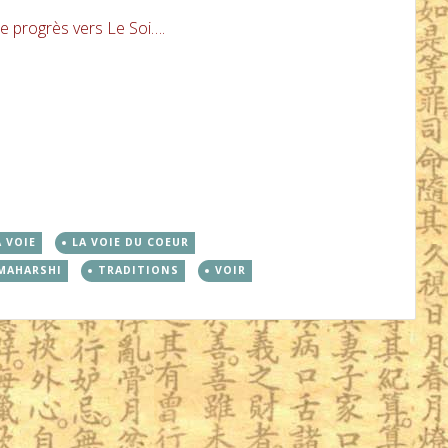
e progrès vers Le Soi….
A VOIE
LA VOIE DU COEUR
MAHARSHI
TRADITIONS
VOIR