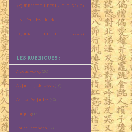
« QUE RESTE-T-IL DES HUICHOLS ? » (3)
1 Mai fête des…druides
« QUE RESTE-T-IL DES HUICHOLS ? » (2)
LES RUBRIQUES :
Aldous Huxley
(20)
Alejandro Jodorowsky
(16)
Arnaud Desjardins
(40)
Carl Jung
(18)
Carlos Castaneda
(32)