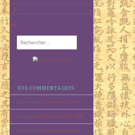
31
« Juil
Rechercher :
VOS COMMENTAIRES
Robert
dans
Le connu est-il le réel?
Lehy
dans
MARIA SABINA (1896-1985)
Maitre
dans
Le Père François Brune