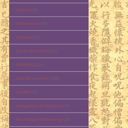
Cathares
(23)
Chamanisme
(100)
Chrétiens
(79)
Des destins animés
(287)
DVD YI KING
(25)
états de conscience
(389)
Gurdjieff
(17)
Hexagramme de Naissance
(14)
Jean Philippe Schlumberger
(20)