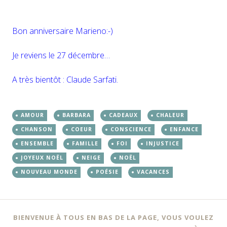
Bon anniversaire Marieno:-)
Je reviens le 27 décembre…
A très bientôt : Claude Sarfati.
AMOUR
BARBARA
CADEAUX
CHALEUR
CHANSON
COEUR
CONSCIENCE
ENFANCE
ENSEMBLE
FAMILLE
FOI
INJUSTICE
JOYEUX NOËL
NEIGE
NOËL
NOUVEAU MONDE
POÉSIE
VACANCES
BIENVENUE À TOUS EN BAS DE LA PAGE, VOUS VOULEZ