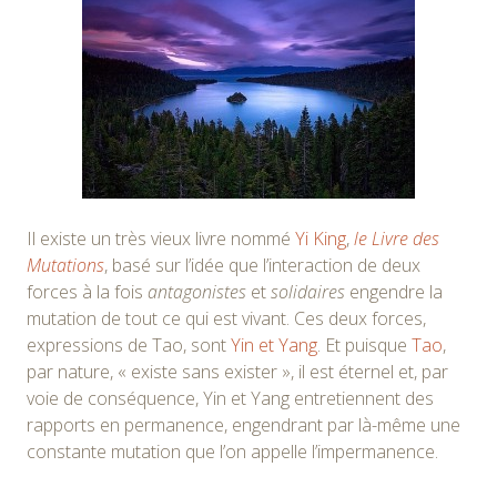
Il existe un très vieux livre nommé
Yi King
,
le Livre des
Mutations
, basé sur l’idée que l’interaction de deux
forces à la fois
antagonistes
et
solidaires
engendre la
mutation de tout ce qui est vivant. Ces deux forces,
expressions de Tao, sont
Yin et Yang
. Et puisque
Tao
,
par nature, « existe sans exister », il est éternel et, par
voie de conséquence, Yin et Yang entretiennent des
rapports en permanence, engendrant par là-même une
constante mutation que l’on appelle l’impermanence.