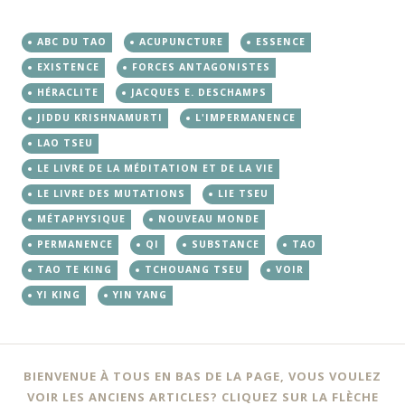
ABC DU TAO
ACUPUNCTURE
ESSENCE
EXISTENCE
FORCES ANTAGONISTES
HÉRACLITE
JACQUES E. DESCHAMPS
JIDDU KRISHNAMURTI
L'IMPERMANENCE
LAO TSEU
LE LIVRE DE LA MÉDITATION ET DE LA VIE
LE LIVRE DES MUTATIONS
LIE TSEU
MÉTAPHYSIQUE
NOUVEAU MONDE
PERMANENCE
QI
SUBSTANCE
TAO
TAO TE KING
TCHOUANG TSEU
VOIR
YI KING
YIN YANG
BIENVENUE À TOUS EN BAS DE LA PAGE, VOUS VOULEZ
VOIR LES ANCIENS ARTICLES? CLIQUEZ SUR LA FLÈCHE