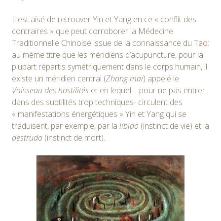
Il est aisé de retrouver Yin et Yang en ce « conflit des
contraires » que peut corroborer la Médecine
Traditionnelle Chinoise issue de la connaissance du
Tao
:
au même titre que les méridiens d’acupuncture, pour la
plupart répartis symétriquement dans le corps humain, il
existe un méridien central (
Zhong maï
) appelé le
Vaisseau des hostilités
et en lequel – pour ne pas entrer
dans des subtilités trop techniques- circulent des
« manifestations énergétiques » Yin et Yang qui se
traduisent, par exemple, par la
libido
(instinct de vie) et la
destrudo
(instinct de mort).