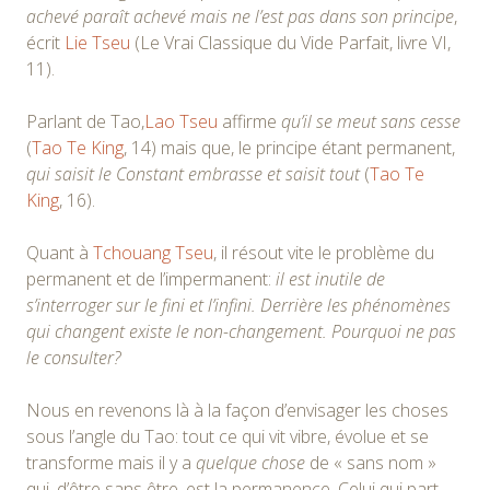
achevé paraît achevé mais ne l’est pas dans son principe
,
écrit
Lie Tseu
(Le Vrai Classique du Vide Parfait, livre VI,
11).
Parlant de Tao,
Lao Tseu
affirme
qu’il se meut sans cesse
(
Tao Te King
, 14) mais que, le principe étant permanent,
qui saisit le Constant embrasse et saisit tout
(
Tao Te
King
, 16).
Quant à
Tchouang Tseu
, il résout vite le problème du
permanent et de l’impermanent:
il est inutile de
s’interroger sur le fini et l’infini. Derrière les phénomènes
qui changent existe le non-changement. Pourquoi ne pas
le consulter?
Nous en revenons là à la façon d’envisager les choses
sous l’angle du Tao: tout ce qui vit vibre, évolue et se
transforme mais il y a
quelque chose
de « sans nom »
qui, d’être sans être, est la permanence. Celui qui part