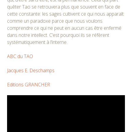
quêter Tao se retrouvera plus que souvent en face de
cette constante: les sages cultivent ce qui nous apparaît
comme un paradoxe parce que nous voulons
comprendre ce qui ne peut en aucun cas être enfermé
dans notre intellect. C’est pourquoi ils se réfèrent
systématiquement à l’interne.
ABC du TAO
Jacques E. Deschamps
Editions GRANCHER