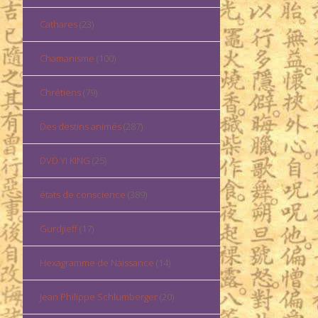
Cathares
(23)
Chamanisme
(100)
Chrétiens
(79)
Des destins animés
(287)
DVD YI KING
(25)
états de conscience
(389)
Gurdjieff
(17)
Hexagramme de Naissance
(14)
Jean Philippe Schlumberger
(20)