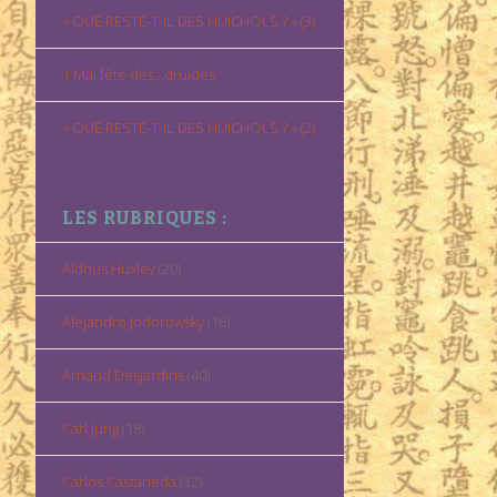
« QUE RESTE-T-IL DES HUICHOLS ? » (3)
1 Mai fête des…druides
« QUE RESTE-T-IL DES HUICHOLS ? » (2)
LES RUBRIQUES :
Aldous Huxley
(20)
Alejandro Jodorowsky
(16)
Arnaud Desjardins
(40)
Carl Jung
(18)
Carlos Castaneda
(32)