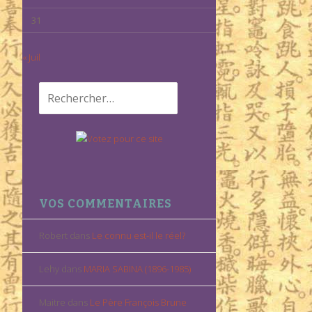
31
« Juil
Rechercher :
VOS COMMENTAIRES
Robert
dans
Le connu est-il le réel?
Lehy
dans
MARIA SABINA (1896-1985)
Maitre
dans
Le Père François Brune