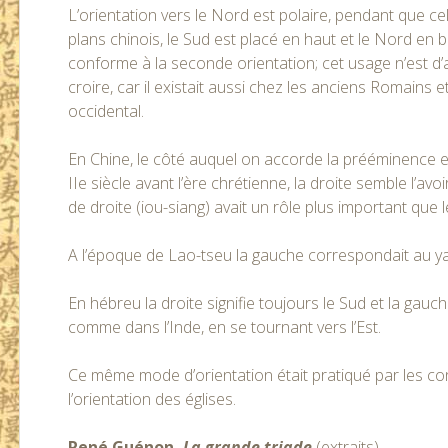
L’orientation vers le Nord est polaire, pendant que cell
plans chinois, le Sud est placé en haut et le Nord en ba
conforme à la seconde orientation; cet usage n’est d’
croire, car il existait aussi chez les anciens Romain
occidental.
En Chine, le côté auquel on accorde la prééminence e
IIe siècle avant l’ère chrétienne, la droite semble l’av
de droite (iou-siang) avait un rôle plus important que 
A l’époque de Lao-tseu la gauche correspondait au yang
En hébreu la droite signifie toujours le Sud et la gauch
comme dans l’Inde, en se tournant vers l’Est.
Ce même mode d’orientation était pratiqué par les c
l’orientation des églises.
René Guénon,
La grande triade
(extraits)