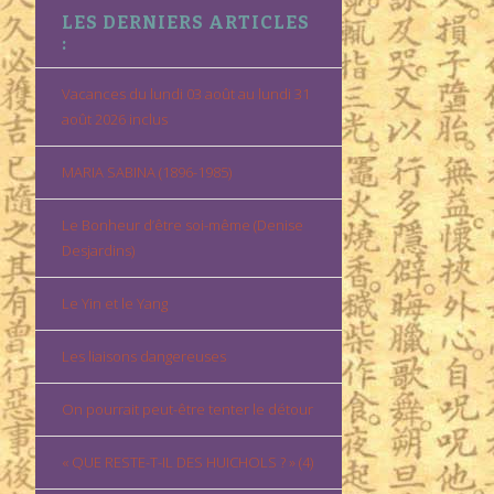
LES DERNIERS ARTICLES
:
Vacances du lundi 03 août au lundi 31
août 2026 inclus
MARIA SABINA (1896-1985)
Le Bonheur d’être soi-même (Denise
Desjardins)
Le Yin et le Yang
Les liaisons dangereuses
On pourrait peut-être tenter le détour
« QUE RESTE-T-IL DES HUICHOLS ? » (4)