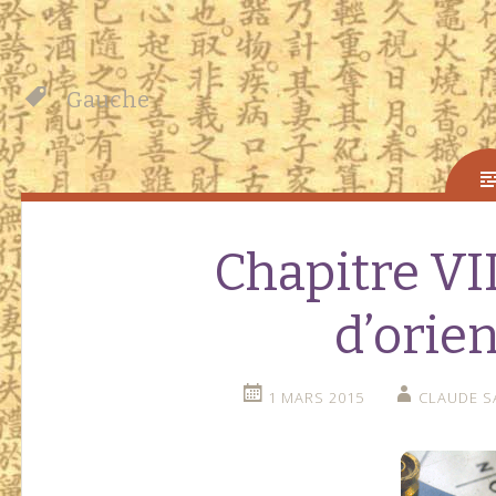
Gauche
Chapitre VI
d’orie
1 MARS 2015
CLAUDE S