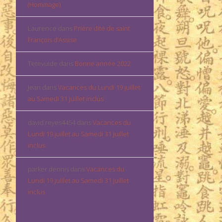
(Hommage)
Laurence
dans
Prière dite de saint
François d’Assise
Tetevuide
dans
Bonne année 2022
Jean
dans
Vacances du Lundi 19 juillet
au Samedi 31 juillet inclus
david.reyes4454
dans
Vacances du
Lundi 19 juillet au Samedi 31 juillet
inclus
parker dennis
dans
Vacances du
Lundi 19 juillet au Samedi 31 juillet
inclus