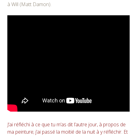
à Will (Matt Damon).
J’ai réfléchi à ce que tu m’as dit l’autre jour, à propos de
ma peinture; j’ai passé la moitié de la nuit à y réfléchir. Et