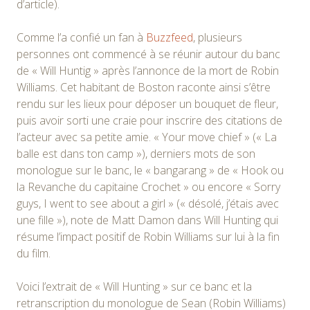
d’article).
Comme l’a confié un fan à
Buzzfeed
, plusieurs
personnes ont commencé à se réunir autour du banc
de « Will Huntig » après l’annonce de la mort de Robin
Williams. Cet habitant de Boston raconte ainsi s’être
rendu sur les lieux pour déposer un bouquet de fleur,
puis avoir sorti une craie pour inscrire des citations de
l’acteur avec sa petite amie. « Your move chief » (« La
balle est dans ton camp »), derniers mots de son
monologue sur le banc, le « bangarang » de « Hook ou
la Revanche du capitaine Crochet » ou encore « Sorry
guys, I went to see about a girl » (« désolé, j’étais avec
une fille »), note de Matt Damon dans Will Hunting qui
résume l’impact positif de Robin Williams sur lui à la fin
du film.
Voici l’extrait de « Will Hunting » sur ce banc et la
retranscription du monologue de Sean (Robin Williams)