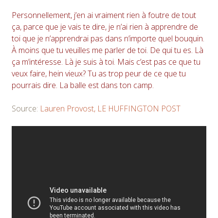
Personnellement, j’en ai vraiment rien à foutre de tout
ça, parce que je vais te dire, je n’ai rien à apprendre de
toi que je n’apprendrai pas dans n’importe quel bouquin.
À moins que tu veuilles me parler de toi. De qui tu es. Là
ça m’intéresse. Là je suis à toi. Mais c’est pas ce que tu
veux faire, hein vieux? Tu as trop peur de ce que tu
pourrais dire. La balle est dans ton camp.
Source:
Lauren Provost, LE HUFFINGTON POST