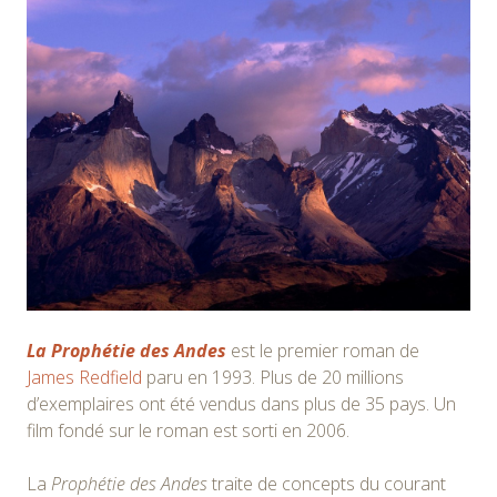
La Prophétie des Andes
est le premier roman de
James Redfield
paru en 1993. Plus de 20 millions
d’exemplaires ont été vendus dans plus de 35 pays. Un
film fondé sur le roman est sorti en 2006.
La
Prophétie des Andes
traite de concepts du courant