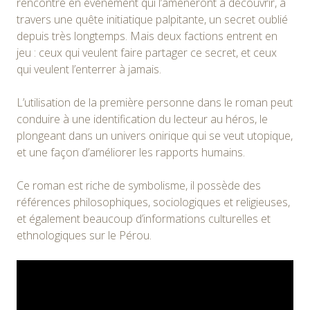
rencontre en événement qui l’amèneront à découvrir, à
travers une quête initiatique palpitante, un secret oublié
depuis très longtemps. Mais deux factions entrent en
jeu : ceux qui veulent faire partager ce secret, et ceux
qui veulent l’enterrer à jamais.
L’utilisation de la première personne dans le roman peut
conduire à une identification du lecteur au héros, le
plongeant dans un univers onirique qui se veut utopique,
et une façon d’améliorer les rapports humains.
Ce roman est riche de symbolisme, il possède des
références philosophiques, sociologiques et religieuses,
et également beaucoup d’informations culturelles et
ethnologiques sur le Pérou.