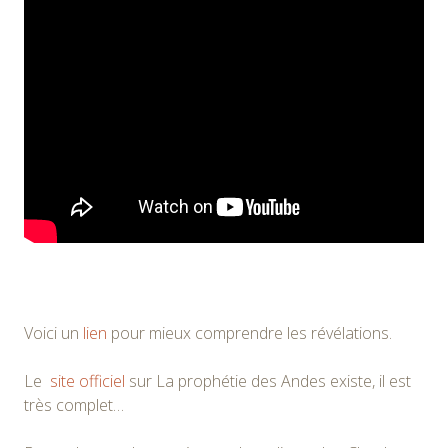
Voici un
lien
pour mieux comprendre les révélations.
Le
site officiel
sur La prophétie des Andes existe, il est
très complet…