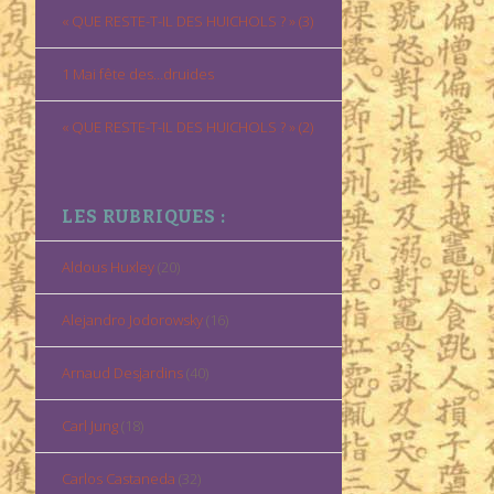
« QUE RESTE-T-IL DES HUICHOLS ? » (3)
1 Mai fête des…druides
« QUE RESTE-T-IL DES HUICHOLS ? » (2)
LES RUBRIQUES :
Aldous Huxley
(20)
Alejandro Jodorowsky
(16)
Arnaud Desjardins
(40)
Carl Jung
(18)
Carlos Castaneda
(32)