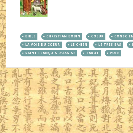
BIBLE
CHRISTIAN BOBIN
COEUR
CONSCIE
LA VOIE DU COEUR
LE CHIEN
LE TRÈS BAS
SAINT FRANÇOIS D'ASSISE
TAROT
VOIR