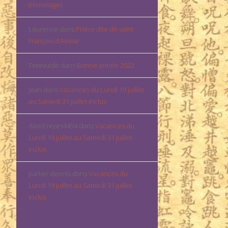
(Hommage)
Laurence
dans
Prière dite de saint
François d’Assise
Tetevuide
dans
Bonne année 2022
Jean
dans
Vacances du Lundi 19 juillet
au Samedi 31 juillet inclus
david.reyes4454
dans
Vacances du
Lundi 19 juillet au Samedi 31 juillet
inclus
parker dennis
dans
Vacances du
Lundi 19 juillet au Samedi 31 juillet
inclus