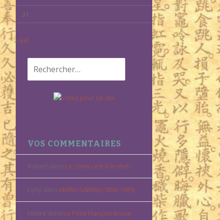
31
« Juil
Rechercher :
VOS COMMENTAIRES
Robert
dans
Le connu est-il le réel?
Lehy
dans
MARIA SABINA (1896-1985)
Maitre
dans
Le Père François Brune