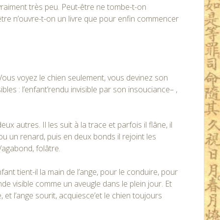
vraiment très peu. Peut-être ne tombe-t-on
re n’ouvre-t-on un livre que pour enfin commencer
. Vous voyez le chien seulement, vous devinez son
bles : l’enfant’rendu invisible par son insouciance– ,
eux autres. Il les suit à la trace et parfois il flâne, il
ou un renard, puis en deux bonds il rejoint les
 Vagabond, folâtre.
fant tient-il la main de l’ange, pour le conduire, pour
nde visible comme un aveugle dans le plein jour. Et
, et l’ange sourit, acquiesce’et le chien toujours