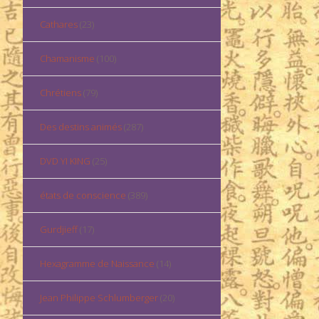
Cathares
(23)
Chamanisme
(100)
Chrétiens
(79)
Des destins animés
(287)
DVD YI KING
(25)
états de conscience
(389)
Gurdjieff
(17)
Hexagramme de Naissance
(14)
Jean Philippe Schlumberger
(20)