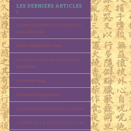
LES DERNIERS ARTICLES
:
Vacances du lundi 03 août au lundi 31
août 2026 inclus
MARIA SABINA (1896-1985)
Le Bonheur d’être soi-même (Denise
Desjardins)
Le Yin et le Yang
Les liaisons dangereuses
On pourrait peut-être tenter le détour
« QUE RESTE-T-IL DES HUICHOLS ? » (4)