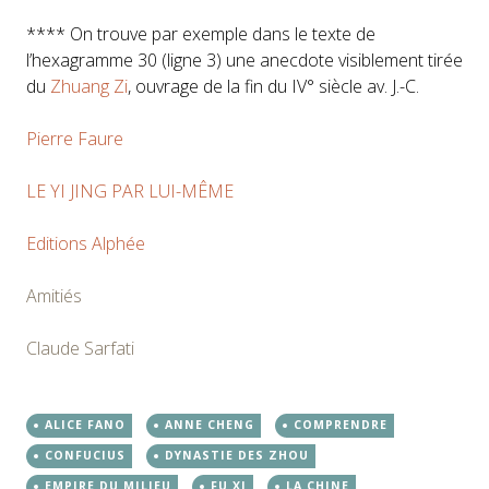
**** On trouve par exemple dans le texte de
l’hexagramme 30 (ligne 3) une anecdote visiblement tirée
du
Zhuang Zi
, ouvrage de la fin du IV° siècle av. J.-C.
Pierre Faure
LE YI JING PAR LUI-MÊME
Editions Alphée
Amitiés
Claude Sarfati
ALICE FANO
ANNE CHENG
COMPRENDRE
CONFUCIUS
DYNASTIE DES ZHOU
EMPIRE DU MILIEU
FU XI
LA CHINE