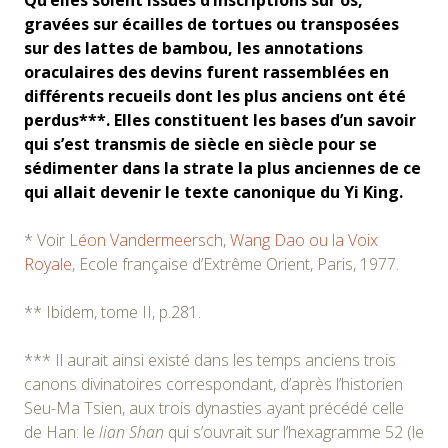
Qu’elles soient issues d’inscriptions sur os,
gravées sur écailles de tortues ou transposées
sur des lattes de bambou, les annotations
oraculaires des devins furent rassemblées en
différents recueils dont les plus anciens ont été
perdus***. Elles constituent les bases d’un savoir
qui s’est transmis de siècle en siècle pour se
sédimenter dans la strate la plus anciennes de ce
qui allait devenir le texte canonique du Yi King.
* Voir
Léon Vandermeersch
,
Wang Dao ou la Voix
Royale
, Ecole française d’Extrême Orient, Paris, 1977.
** Ibidem, tome II, p.281.
*** Il aurait ainsi existé dans les temps anciens trois
canons divinatoires correspondant, d’après l’historien
Seu-Ma Tsien, aux trois dynasties ayant précédé celle
de Han: le
lian Shan
qui s’ouvrait sur l’hexagramme 52 (le