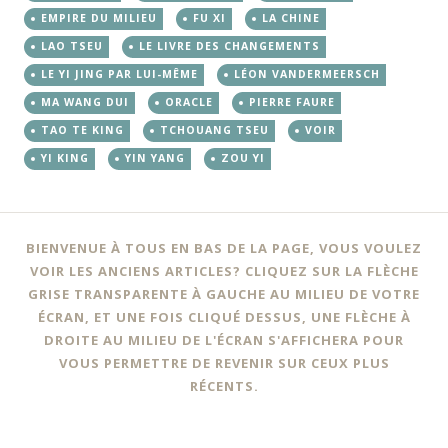
EMPIRE DU MILIEU
FU XI
LA CHINE
LAO TSEU
LE LIVRE DES CHANGEMENTS
LE YI JING PAR LUI-MÊME
LÉON VANDERMEERSCH
MA WANG DUI
ORACLE
PIERRE FAURE
TAO TE KING
TCHOUANG TSEU
VOIR
YI KING
YIN YANG
ZOU YI
BIENVENUE À TOUS EN BAS DE LA PAGE, VOUS VOULEZ
VOIR LES ANCIENS ARTICLES? CLIQUEZ SUR LA FLÈCHE
GRISE TRANSPARENTE À GAUCHE AU MILIEU DE VOTRE
ÉCRAN, ET UNE FOIS CLIQUÉ DESSUS, UNE FLÈCHE À
DROITE AU MILIEU DE L'ÉCRAN S'AFFICHERA POUR
VOUS PERMETTRE DE REVENIR SUR CEUX PLUS
RÉCENTS.