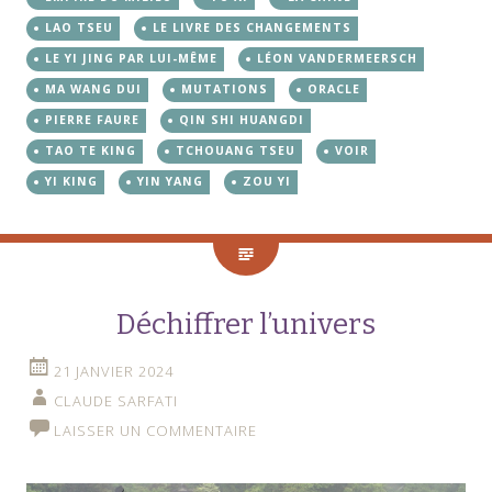
LAO TSEU
LE LIVRE DES CHANGEMENTS
LE YI JING PAR LUI-MÊME
LÉON VANDERMEERSCH
MA WANG DUI
MUTATIONS
ORACLE
PIERRE FAURE
QIN SHI HUANGDI
TAO TE KING
TCHOUANG TSEU
VOIR
YI KING
YIN YANG
ZOU YI
Déchiffrer l’univers
21 JANVIER 2024
CLAUDE SARFATI
LAISSER UN COMMENTAIRE