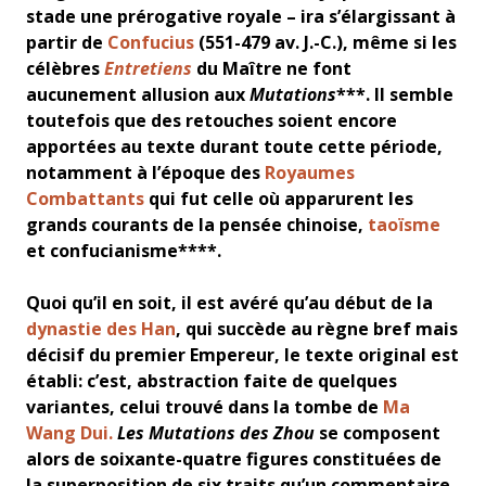
stade une prérogative royale – ira s’élargissant à
partir de
Confucius
(551-479 av. J.-C.), même si les
célèbres
Entretiens
du Maître ne font
aucunement allusion aux
Mutations
***. Il semble
toutefois que des retouches soient encore
apportées au texte durant toute cette période,
notamment à l’époque des
Royaumes
Combattants
qui fut celle où apparurent les
grands courants de la pensée chinoise,
taoïsme
et confucianisme****.
Quoi qu’il en soit, il est avéré qu’au début de la
dynastie des Han
, qui succède au règne bref mais
décisif du premier Empereur, le texte original est
établi: c’est, abstraction faite de quelques
variantes, celui trouvé dans la tombe de
Ma
Wang Dui.
Les Mutations des Zhou
se composent
alors de soixante-quatre figures constituées de
la superposition de six traits qu’un commentaire