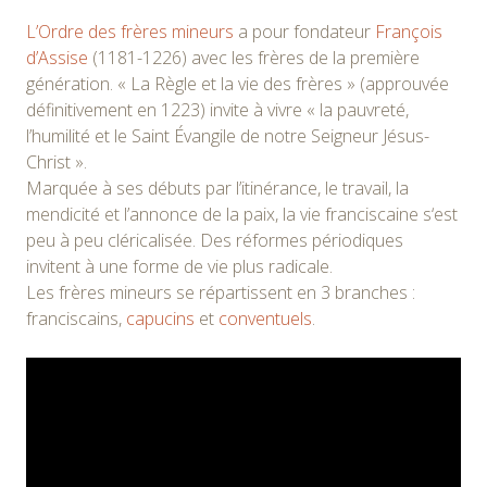
L’Ordre des frères mineurs
a pour fondateur
François
d’Assise
(1181-1226) avec les frères de la première
génération. « La Règle et la vie des frères » (approuvée
définitivement en 1223) invite à vivre « la pauvreté,
l’humilité et le Saint Évangile de notre Seigneur Jésus-
Christ ».
Marquée à ses débuts par l’itinérance, le travail, la
mendicité et l’annonce de la paix, la vie franciscaine s‘est
peu à peu cléricalisée. Des réformes périodiques
invitent à une forme de vie plus radicale.
Les frères mineurs se répartissent en 3 branches :
franciscains,
capucins
et
conventuels
.