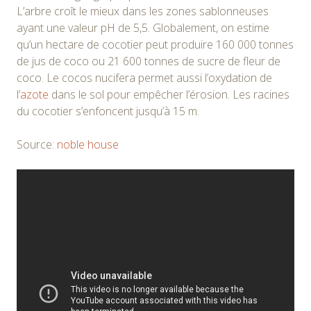
L’arbre croît le mieux dans les zones sablonneuses
ayant une valeur pH de 5,5. Globalement, on estime
qu’un hectare de cocotier peut produire 160 000 tonnes
de jus de coco ou 21 600 tonnes de sucre de fleur de
coco. Le cocos nucifera permet aussi l’oxydation de
l’
azote
dans le sol pour empêcher l’érosion. Les racines
du cocotier s’enfoncent jusqu’à 15 m.
Source:
noble house