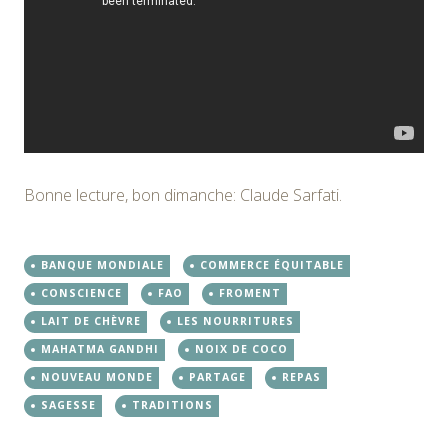
Bonne lecture, bon dimanche: Claude Sarfati.
BANQUE MONDIALE
COMMERCE ÉQUITABLE
CONSCIENCE
FAO
FROMENT
LAIT DE CHÈVRE
LES NOURRITURES
MAHATMA GANDHI
NOIX DE COCO
NOUVEAU MONDE
PARTAGE
REPAS
SAGESSE
TRADITIONS