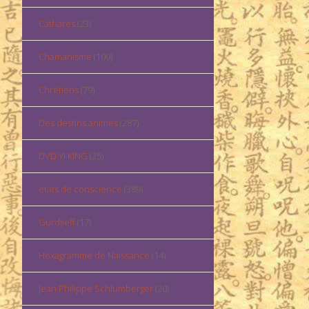
Cathares
(23)
Chamanisme
(100)
Chrétiens
(79)
Des destins animés
(287)
DVD YI KING
(25)
états de conscience
(389)
Gurdjieff
(17)
Hexagramme de Naissance
(14)
Jean Philippe Schlumberger
(20)