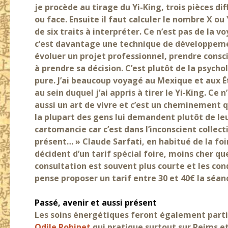
je procède au tirage du Yi-King, trois pièces di
ou face. Ensuite il faut calculer le nombre X ou
de six traits à interpréter. Ce n’est pas de 
c’est davantage une technique de développem
évoluer un projet professionnel, prendre consc
à prendre sa décision. C’est plutôt de la psycho
pure. J’ai beaucoup voyagé au Mexique et aux É
au sein duquel j’ai appris à tirer le Yi-King. Ce
aussi un art de vivre et c’est un cheminement 
la plupart des gens lui demandent plutôt de leur 
cartomancie car c’est dans l’inconscient collecti
présent… » Claude Sarfati, en habitué de la foi
décident d’un tarif spécial foire, moins cher qu
consultation est souvent plus courte et les con
pense proposer un tarif entre 30 et 40€ la séan
Passé, avenir et aussi présent
Les soins énergétiques feront également parti
Odile Robinet
qui pratique surtout sur Reims et