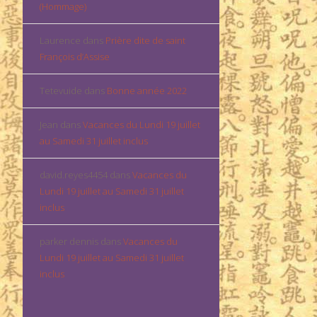
(Hommage)
Laurence
dans
Prière dite de saint
François d’Assise
Tetevuide
dans
Bonne année 2022
Jean
dans
Vacances du Lundi 19 juillet
au Samedi 31 juillet inclus
david.reyes4454
dans
Vacances du
Lundi 19 juillet au Samedi 31 juillet
inclus
parker dennis
dans
Vacances du
Lundi 19 juillet au Samedi 31 juillet
inclus