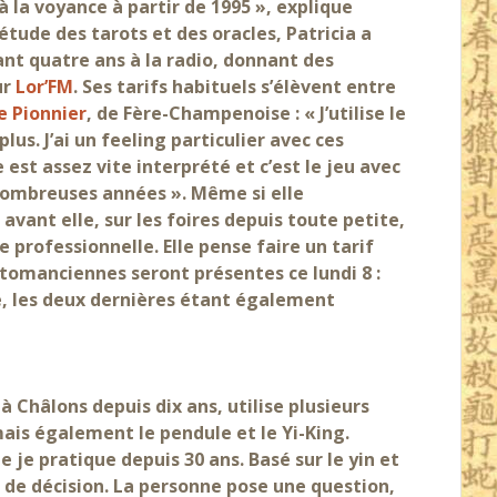
à la voyance à partir de 1995 », explique
 étude des tarots et des oracles, Patricia a
ant quatre ans à la radio, donnant des
ur
Lor’FM
. Ses tarifs habituels s’élèvent entre
e Pionnier
, de Fère-Champenoise : « J’utilise le
plus. J’ai un feeling particulier avec ces
e est assez vite interprété et c’est le jeu avec
ombreuses années ». Même si elle
ant elle, sur les foires depuis toute petite,
 professionnelle. Elle pense faire un tarif
rtomanciennes seront présentes ce lundi 8 :
e, les deux dernières étant également
à Châlons depuis dix ans, utilise plusieurs
mais également le pendule et le Yi-King.
 je pratique depuis 30 ans. Basé sur le yin et
se de décision. La personne pose une question,