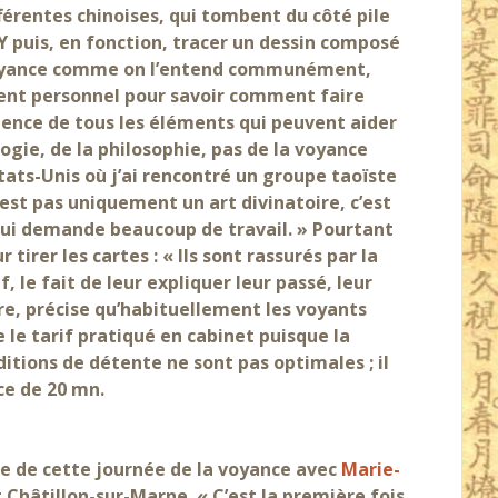
fférentes chinoises, qui tombent du côté pile
 Y puis, en fonction, tracer un dessin composé
la voyance comme on l’entend communément,
ent personnel pour savoir comment faire
ience de tous les éléments qui peuvent aider
logie, de la philosophie, pas de la voyance
tats-Unis où j’ai rencontré un groupe taoïste
 n’est pas uniquement un art divinatoire, c’est
qui demande beaucoup de travail. » Pourtant
tirer les cartes : « Ils sont rassurés par la
f, le fait de leur expliquer leur passé, leur
re, précise qu’habituellement les voyants
e le tarif pratiqué en cabinet puisque la
ditions de détente ne sont pas optimales ; il
ce de 20 mn.
e de cette journée de la voyance avec
Marie-
 Châtillon-sur-Marne. « C’est la première fois