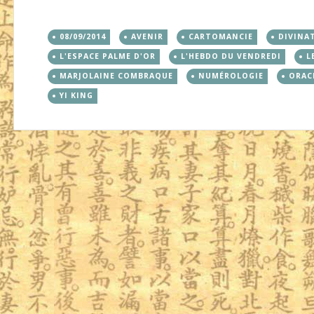
08/09/2014
AVENIR
CARTOMANCIE
DIVINA
L'ESPACE PALME D'OR
L'HEBDO DU VENDREDI
L
MARJOLAINE COMBRAQUE
NUMÉROLOGIE
ORAC
YI KING