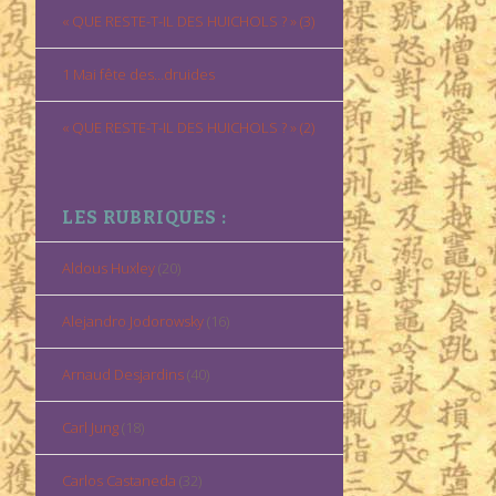
« QUE RESTE-T-IL DES HUICHOLS ? » (3)
1 Mai fête des…druides
« QUE RESTE-T-IL DES HUICHOLS ? » (2)
LES RUBRIQUES :
Aldous Huxley
(20)
Alejandro Jodorowsky
(16)
Arnaud Desjardins
(40)
Carl Jung
(18)
Carlos Castaneda
(32)