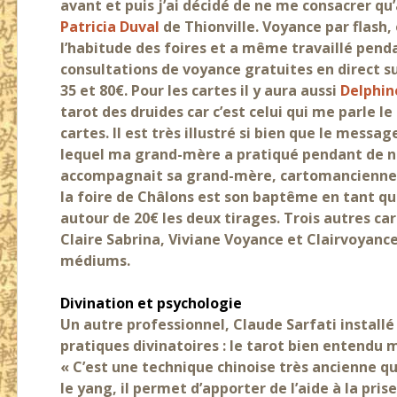
avant et puis j’ai décidé de ne me consacrer qu’
Patricia Duval
de Thionville. Voyance par flash,
l’habitude des foires et a même travaillé pend
consultations de voyance gratuites en direct s
35 et 80€. Pour les cartes il y aura aussi
Delphin
tarot des druides car c’est celui qui me parle le 
cartes. Il est très illustré si bien que le messag
lequel ma grand-mère a pratiqué pendant de n
accompagnait sa grand-mère, cartomancienne av
la foire de Châlons est son baptême en tant que
autour de 20€ les deux tirages. Trois autres ca
Claire Sabrina, Viviane Voyance et Clairvoyanc
médiums.
Divination et psychologie
Un autre professionnel, Claude Sarfati installé 
pratiques divinatoires : le tarot bien entendu 
« C’est une technique chinoise très ancienne que
le yang, il permet d’apporter de l’aide à la pri