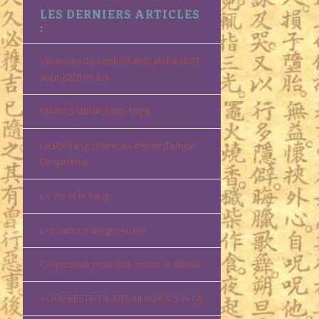
LES DERNIERS ARTICLES
:
Vacances du lundi 03 août au lundi 31
août 2026 inclus
MARIA SABINA (1896-1985)
Le Bonheur d’être soi-même (Denise
Desjardins)
Le Yin et le Yang
Les liaisons dangereuses
On pourrait peut-être tenter le détour
« QUE RESTE-T-IL DES HUICHOLS ? » (4)