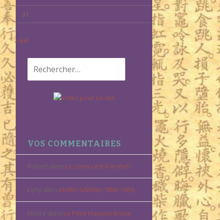
31
« Juil
Rechercher :
VOS COMMENTAIRES
Robert
dans
Le connu est-il le réel?
Lehy
dans
MARIA SABINA (1896-1985)
Maitre
dans
Le Père François Brune