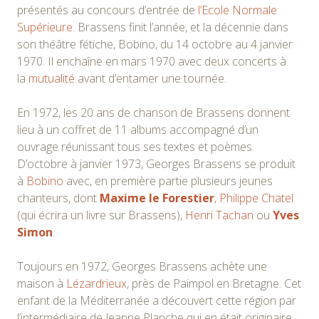
présentés au concours d’entrée de
l’Ecole Normale
Supérieure
. Brassens finit l’année, et la décennie dans
son théâtre fétiche, Bobino, du 14 octobre au 4 janvier
1970. Il enchaîne en mars 1970 avec deux concerts à
la
mutualité
avant d’entamer une tournée.
En 1972, les 20 ans de chanson de Brassens donnent
lieu à un coffret de 11 albums accompagné d’un
ouvrage réunissant tous ses textes et poèmes.
D’octobre à janvier 1973, Georges Brassens se produit
à
Bobino
avec, en première partie plusieurs jeunes
chanteurs, dont
Maxime le Forestier
,
Philippe Chatel
(qui écrira un livre sur Brassens),
Henri Tachan
ou
Yves
Simon
.
Toujours en 1972, Georges Brassens achète une
maison à
Lézardrieux
, près de Paimpol en Bretagne. Cet
enfant de la Méditerranée a découvert cette région par
l’intermédiaire de Jeanne Planche qui en était originaire.