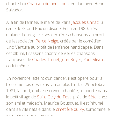
chante la «
Chanson du hérisson
» en duo avec Henri
Salvador.
A la fin de l’année, le maire de Paris
Jacques Chirac
lui
remet le Grand Prix du disque. Enfin en 1980, très
malade, il enregistre ses dernières chansons au profit
de l’association
Perce Neige
, créée par le comédien
Lino Ventura au profit de l’enfance handicapée. Dans
cet album, Brassens chante de vieilles chansons
françaises de
Charles Trenet
,
Jean Boyer
,
Paul Misraki
ou lui-même.
En novembre, atteint d’un cancer, il est opéré pour la
troisième fois des reins. Un an plus tard, le 29 octobre
1981, la mort, qu’il a si souvent chantée, l’emporte dans
le petit village de
Saint-Gely-du-Fesc
, près de
Sète
, chez
son ami et médecin, Maurice Bousquet. Il est inhumé
dans sa ville natale dans le
cimetière du Py
, surnommé le
« cimetière des pauvres ».