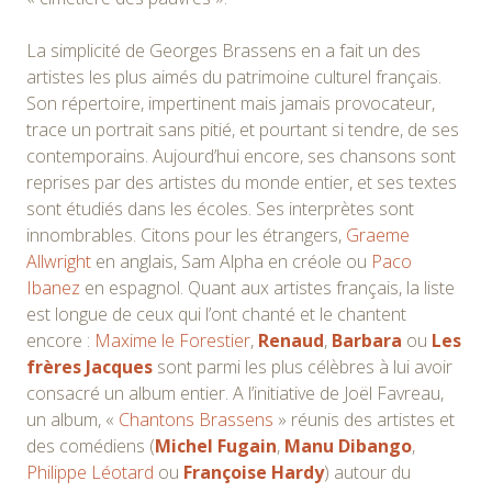
La simplicité de Georges Brassens en a fait un des
artistes les plus aimés du patrimoine culturel français.
Son répertoire, impertinent mais jamais provocateur,
trace un portrait sans pitié, et pourtant si tendre, de ses
contemporains. Aujourd’hui encore, ses chansons sont
reprises par des artistes du monde entier, et ses textes
sont étudiés dans les écoles. Ses interprètes sont
innombrables. Citons pour les étrangers,
Graeme
Allwright
en anglais, Sam Alpha en créole ou
Paco
Ibanez
en espagnol. Quant aux artistes français, la liste
est longue de ceux qui l’ont chanté et le chantent
encore :
Maxime le Forestier
,
Renaud
,
Barbara
ou
Les
frères Jacques
sont parmi les plus célèbres à lui avoir
consacré un album entier. A l’initiative de Joël Favreau,
un album, «
Chantons Brassens
» réunis des artistes et
des comédiens (
Michel Fugain
,
Manu Dibango
,
Philippe Léotard
ou
Françoise Hardy
) autour du