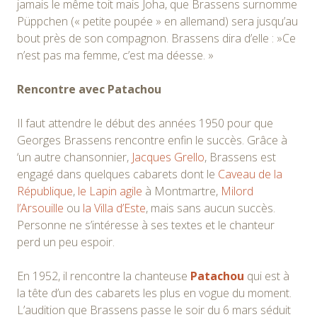
jamais le même toit mais Joha, que Brassens surnomme
Püppchen (« petite poupée » en allemand) sera jusqu’au
bout près de son compagnon. Brassens dira d’elle : »Ce
n’est pas ma femme, c’est ma déesse. »
Rencontre avec Patachou
Il faut attendre le début des années 1950 pour que
Georges Brassens rencontre enfin le succès. Grâce à
‘un autre chansonnier,
Jacques Grello
, Brassens est
engagé dans quelques cabarets dont le
Caveau de la
République
,
le Lapin agile
à Montmartre,
Milord
l’Arsouille
ou
la Villa d’Este
, mais sans aucun succès.
Personne ne s’intéresse à ses textes et le chanteur
perd un peu espoir.
En 1952, il rencontre la chanteuse
Patachou
qui est à
la tête d’un des cabarets les plus en vogue du moment.
L’audition que Brassens passe le soir du 6 mars séduit