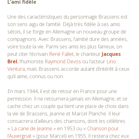
L’ami fidèle
Une des caractéristiques du personnage Brassens est
son sens aigu de l’amitié. Déjà très fidèle à ses amis
sétois, il se forge en Allemagne un nouveau groupe de
compagnons. Avec Brassens, l’amitié dure des années,
voire toute la vie. Parmi ses amis les plus fameux, on
peut citer l’écrivain
René Fallet
, le chanteur
Jacques
Brel
, l’humoriste
Raymond Devos
ou l’acteur
Lino
Ventura
, mais Brassens accorde autant d’intérêt à ceux
qu’il aime, connus ou non.
En mars 1944, il est de retour en France pour une
permission. Il ne retournera jamais en Allemagne, et se
cache chez un couple qui tient une place de choix dans
la vie de Brassens, Jeanne et Marcel Planche. Il leur
consacrera d’ailleurs des chansons, dont les célèbres
«
La cane de Jeanne
» en 1953 ou «
Chanson pour
l’Auvergnat
» (pour Marcel) en 1955. Il restera chez eux