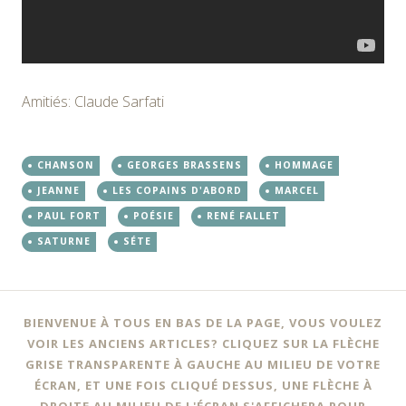
Amitiés: Claude Sarfati
CHANSON
GEORGES BRASSENS
HOMMAGE
JEANNE
LES COPAINS D'ABORD
MARCEL
PAUL FORT
POÉSIE
RENÉ FALLET
SATURNE
SÉTE
BIENVENUE À TOUS EN BAS DE LA PAGE, VOUS VOULEZ
VOIR LES ANCIENS ARTICLES? CLIQUEZ SUR LA FLÈCHE
GRISE TRANSPARENTE À GAUCHE AU MILIEU DE VOTRE
ÉCRAN, ET UNE FOIS CLIQUÉ DESSUS, UNE FLÈCHE À
DROITE AU MILIEU DE L'ÉCRAN S'AFFICHERA POUR