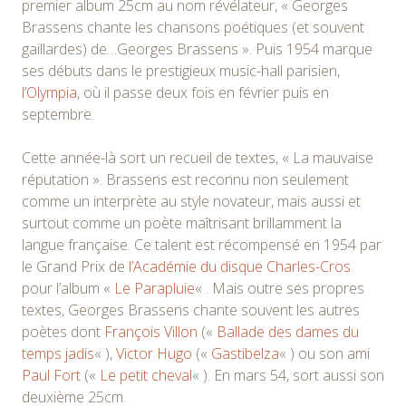
premier album 25cm au nom révélateur, « Georges
Brassens chante les chansons poétiques (et souvent
gaillardes) de…Georges Brassens ». Puis 1954 marque
ses débuts dans le prestigieux music-hall parisien,
l’Olympia
, où il passe deux fois en février puis en
septembre.
Cette année-là sort un recueil de textes, « La mauvaise
réputation ». Brassens est reconnu non seulement
comme un interprète au style novateur, mais aussi et
surtout comme un poète maîtrisant brillamment la
langue française. Ce talent est récompensé en 1954 par
le Grand Prix de
l’Académie du disque Charles-Cros
pour l’album «
Le Parapluie
« . Mais outre ses propres
textes, Georges Brassens chante souvent les autres
poètes dont
François Villon
(«
Ballade des dames du
temps jadis
« ),
Victor Hugo
(«
Gastibelza
« ) ou son ami
Paul Fort
(«
Le petit cheval
« ). En mars 54, sort aussi son
deuxième 25cm.