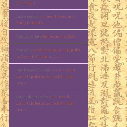
(Hommage)
Laurence
dans
Prière dite de saint
François d’Assise
Tetevuide
dans
Bonne année 2022
Jean
dans
Vacances du Lundi 19 juillet
au Samedi 31 juillet inclus
david.reyes4454
dans
Vacances du
Lundi 19 juillet au Samedi 31 juillet
inclus
parker dennis
dans
Vacances du
Lundi 19 juillet au Samedi 31 juillet
inclus