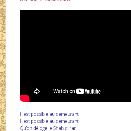
Il est possible au demeurant
Il est possible au demeurant
Qu’on déloge le Shah d’Iran