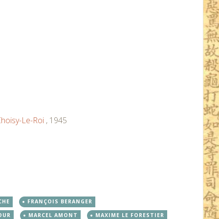
hoisy-Le-Roi
, 1945
CHE
FRANÇOIS BERANGER
OUR
MARCEL AMONT
MAXIME LE FORESTIER