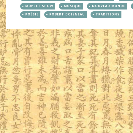
MUPPET SHOW
MUSIQUE
NOUVEAU MONDE
POÉSIE
ROBERT DOISNEAU
TRADITIONS