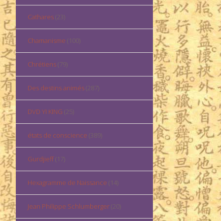
Cathares
(23)
Chamanisme
(100)
Chrétiens
(79)
Des destins animés
(287)
DVD YI KING
(25)
états de conscience
(389)
Gurdjieff
(17)
Hexagramme de Naissance
(14)
Jean Philippe Schlumberger
(20)