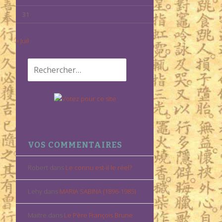
31
« Juil
Rechercher :
VOS COMMENTAIRES
Robert
dans
Le connu est-il le réel?
Lehy
dans
MARIA SABINA (1896-1985)
Maitre
dans
Le Père François Brune