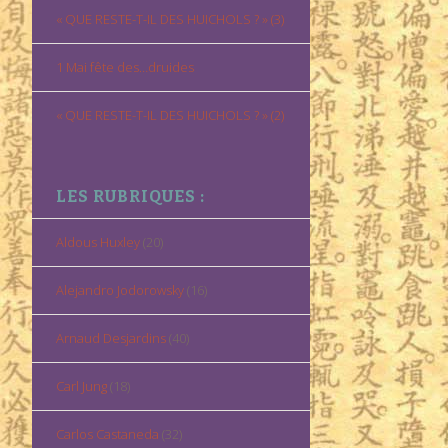
« QUE RESTE-T-IL DES HUICHOLS ? » (3)
1 Mai fête des…druides
« QUE RESTE-T-IL DES HUICHOLS ? » (2)
LES RUBRIQUES :
Aldous Huxley
(20)
Alejandro Jodorowsky
(16)
Arnaud Desjardins
(40)
Carl Jung
(18)
Carlos Castaneda
(32)