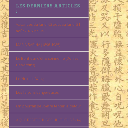
LES DERNIERS ARTICLES
:
Vacances du lundi 03 août au lundi 31
août 2026 inclus
MARIA SABINA (1896-1985)
Le Bonheur d’être soi-même (Denise
Desjardins)
Le Yin et le Yang
Les liaisons dangereuses
On pourrait peut-être tenter le détour
« QUE RESTE-T-IL DES HUICHOLS ? » (4)