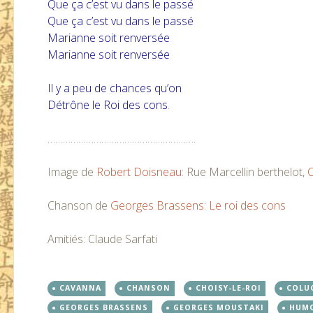
Que ça c’est vu dans le passé
Que ça c’est vu dans le passé
Marianne soit renversée
Marianne soit renversée
Il y a peu de chances qu’on
Détrône le Roi des cons
.
………………………………………………….
Image de
Robert Doisneau
: Rue Marcellin berthelot,
C
Chanson de
Georges Brassens
:
Le roi des cons
Amitiés: Claude Sarfati
CAVANNA
CHANSON
CHOISY-LE-ROI
COLU
GEORGES BRASSENS
GEORGES MOUSTAKI
HUM