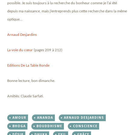
possible. Je suis toujours à la recherche du bonheur comme je l’ai été
depuis ma naissance, mais j’entreprends plus cette recherche dans la même
optique…
Arnaud Desjardins
La voie du cœur
(pages 209 à 212)
Editions De La Table Ronde
Bonne lecture, bon dimanche.
Amitiés: Claude Sarfati.
AMOUR
ANANDA
ARNAUD DESJARDINS
BHOGA
BOUDDHISME
CONSCIENCE
DÉSIR
DHUKA
EXIL
GRÂCE