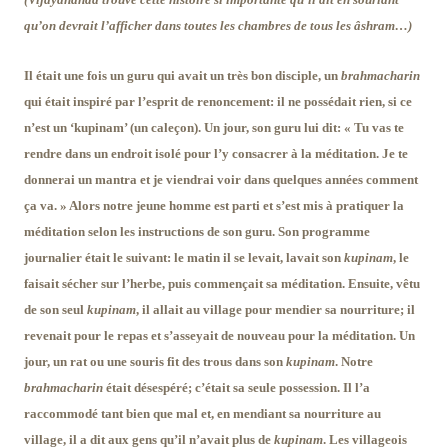
qu’on devrait l’afficher dans toutes les chambres de tous les âshram…)
Il était une fois un guru qui avait un très bon disciple, un
brahmacharin
qui était inspiré par l’esprit de renoncement: il ne possédait rien, si ce
n’est un ‘kupinam’ (un caleçon). Un jour, son guru lui dit: « Tu vas te
rendre dans un endroit isolé pour l’y consacrer à la méditation. Je te
donnerai un mantra et je viendrai voir dans quelques années comment
ça va. » Alors notre jeune homme est parti et s’est mis à pratiquer la
méditation selon les instructions de son guru. Son programme
journalier était le suivant: le matin il se levait, lavait son
kupinam
, le
faisait sécher sur l’herbe, puis commençait sa méditation. Ensuite, vêtu
de son seul
kupinam
, il allait au village pour mendier sa nourriture; il
revenait pour le repas et s’asseyait de nouveau pour la méditation. Un
jour, un rat ou une souris fit des trous dans son
kupinam
. Notre
brahmacharin
était désespéré; c’était sa seule possession. Il l’a
raccommodé tant bien que mal et, en mendiant sa nourriture au
village, il a dit aux gens qu’il n’avait plus de
kupinam
. Les villageois