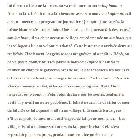
lui dirent: « Cela ne fait rien, on va te donner un autre
kupinam
! »
Ainsi fut fait. Il était tout à fait heureux avec son nouveau
kupinam
, et il
a recommencé son programme journalier. Quelques jours après, la
même histoire s’est reproduite. Une souris a de nouveau fait des trous à
son
kupinam
; il va de nouveau au village et redemande un
kupinam
que
les villageois lui ont volontiers donné. Cette histoire est arrivée deux ou
trois fois. Finalement, les gens se sont fatigués et lui ont dit: « Bâbâ, on
ne va pas te donner tous les jours un nouveau
kupinam
! On va te
donner un chat, tu le garderas près de toi, le chat chassera les souris et
celles-ci ne viendront plus manger ton
kupinam
! » Le
brahmachârin
a
alors emmené son chat, et les souris se sont éloignées. Il était tout
heureux, son
kupinam
n’était plus déchiré par les souris. Seulement
voilà, il y avait un autre problème. Il fallait nourrir le chat, lui donner
du lait. De ce fait, quand il allait au village, il demandait aux gens: «
S’il vous plaît, donnez-moi aussi un peu de lait pour mon chat. » Les
villageois lui ont donné volontiers du lait pour le chat. Cela s’est
reproduit plusieurs jours, pendant une semaine ou deux, et les