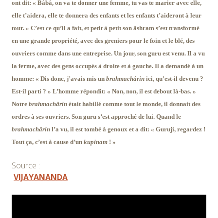
ont dit: « Bâbâ, on va te donner une femme, tu vas te marier avec elle,
elle t’aidera, elle te donnera des enfants et les enfants t’aideront à leur
tour. » C’est ce qu’il a fait, et petit à petit son âshram s’est transformé
en une grande propriété, avec des greniers pour le foin et le blé, des
ouvriers comme dans une entreprise. Un jour, son guru est venu. Il a vu
la ferme, avec des gens occupés à droite et à gauche. Il a demandé à un
homme: « Dis donc, j’avais mis un
brahmachârin
ici, qu’est-il devenu ?
Est-il parti ? » L’homme répondit: « Non, non, il est debout là-bas. »
Notre
brahmachârin
était habillé comme tout le monde, il donnait des
ordres à ses ouvriers. Son guru s’est approché de lui. Quand le
brahmachârin
l’a vu, il est tombé à genoux et a dit: « Guruji, regardez !
Tout ça, c’est à cause d’un
kupinam
! »
Source :
VIJAYANANDA