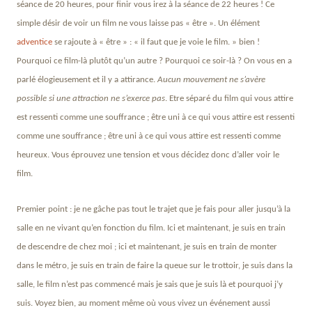
séance de 20 heures, pour finir vous irez à la séance de 22 heures ! Ce
simple désir de voir un film ne vous laisse pas « être ». Un élément
adventice
se rajoute à « être » : « il faut que je voie le film. » bien !
Pourquoi ce film-là plutôt qu’un autre ? Pourquoi ce soir-là ? On vous en a
parlé élogieusement et il y a attirance.
Aucun mouvement ne s’avère
possible si une attraction ne s’exerce pas
. Etre séparé du film qui vous attire
est ressenti comme une souffrance ; être uni à ce qui vous attire est ressenti
comme une souffrance ; être uni à ce qui vous attire est ressenti comme
heureux. Vous éprouvez une tension et vous décidez donc d’aller voir le
film.
Premier point : je ne gâche pas tout le trajet que je fais pour aller jusqu’à la
salle en ne vivant qu’en fonction du film. Ici et maintenant, je suis en train
de descendre de chez moi ; ici et maintenant, je suis en train de monter
dans le métro, je suis en train de faire la queue sur le trottoir, je suis dans la
salle, le film n’est pas commencé mais je sais que je suis là et pourquoi j’y
suis. Voyez bien, au moment même où vous vivez un événement aussi