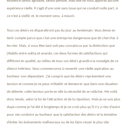
existence tantôt agréable, tantôt pénible, mais elle ne vous apporte aucune
expérience réelle. Il s’agit d’une voie sans issue qui ne conduit nulle part, si
ce n’est à vieillir et, le moment venu, à mourir.
Tous ces désirs ne disparaîtront pas du jour au lendemain. Vous devez en
tenir compte parce que c’est une entreprise dangereuse que de chercher à
les nier. Mais, si vous êtes tant soit peu convaincus par la distinction que
j’établis entre sukha et ananda, ces deux formes de satisfactions qui
différent en qualité, au milieu de tous vos désirs grandira la nostalgie de ce
silence intérieur. Vous commencerez à ressentir une réelle aspiration au
bonheur non dépendant : j’ai compris que les désirs représentent une
tension et comme je ne peux m’établir et demeurer que dans une situation
de détente, cette tension porte en elle la nécessité de se relâcher. Me voilà
donc tendu, selon la loi de l’attraction et de la répulsion. Mais je ne suis plus
dupe comme je l’ai été si longtemps et je ne crois plus qu’il n’y a rien d’autre
pour me conduire au bonheur que la satisfaction des désirs et la tentative
d’éviter les événements malheureux ou de les faire cesser le plus vite