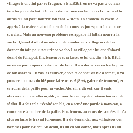
villageois ont fini par se fatiguer. « Eh, Bâbâ, on ne va pas te donner
tous les jours du lait ! On va te donner une vache, tu vas la traire et tu
auras du lait pour nourrir ton chat. » Alors il a emmené la vache, a
appris à la traire et ainsi il a eu du lait tous les jours pour lui et pour
son chat. Mais un nouveau problème est apparu: il fallait nourrir la
vache. Quand il allait mendier, il demandait aux villageois de lui
donner du foin pour nourrir sa vache. Les villageois lui ont d’abord
donné du foin, puis finalement se sont lassés et lui ont dit: « Eh, Bâbâ,
on ne va pas toujours te donner du foin ! Il y a des terres en friche près
de ton âshram. Tu vas les cultiver, on va te donner du blé à semer, il va
pousser, tu auras du blé pour faire tes
roti
(
Roti
, galette de froment), et
tu auras de la paille pour ta vache. Alors il a dit oui, car il était
obéissant et très influençable, comme beaucoup de
brahmachârin
et de
sâdhu. Il a fait cela, récolté son blé, en a semé une partie à nouveau, a
commencé à stocker de la paille. Finalement, au cours des années, il n’a
plus pu faire le travail lui-même. Il a dû demander aux villageois des
hommes pour l’aider. Au début, ils lui en ont donné, mais après ils lui