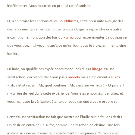
indéfiniment. Vous mourrez en proie à ce mécanisme.
Et, à en croire les Hindous et les
Bouddhistes
, cette poursuite aveugle des
désirs va inévitablement continuer à vous obliger à reprendre une autre
incarnation en fonction des lois du
karma
pour expérimenter à nouveau ce
que vous avez mal vécu, jusqu’à ce qu’un jour vous le viviez enfin en pleine
lumière.
En inde, on qualifie ces expériences tronquées d’
upa
bhoga
, fausse
satisfaction, correspondant non pas à
ananda
mais simplement à
sukha
:
« ah, c’était réussi ! Ah, quel bonheur ! Ah, c’est merveilleux ! » Et puis ? Il
n’y a rien de réel dans cette expérience. Vous êtes emportés, identifiés, et
vous manquez la véritable détente qui vous ramène à votre propre soi.
Cette fausse satisfaction ne fait que mettre de l’huile sur le feu des désirs.
Un désir en entraîne un autre, comme une réaction en chaîne. Une fois
installé au cinéma, il vous faut absolument un esquimau. Ou vous allez