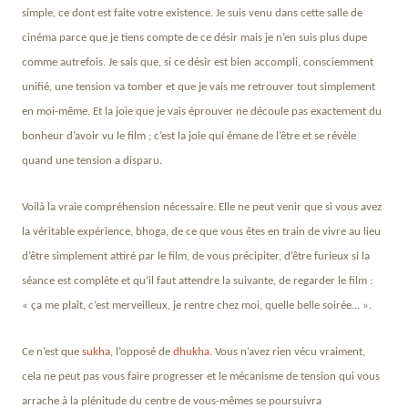
simple, ce dont est faite votre existence. Je suis venu dans cette salle de
cinéma parce que je tiens compte de ce désir mais je n’en suis plus dupe
comme autrefois. Je sais que, si ce désir est bien accompli, consciemment
unifié, une tension va tomber et que je vais me retrouver tout simplement
en moi-même. Et la joie que je vais éprouver ne découle pas exactement du
bonheur d’avoir vu le film ; c’est la joie qui émane de l’être et se révèle
quand une tension a disparu.
Voilà la vraie compréhension nécessaire. Elle ne peut venir que si vous avez
la véritable expérience, bhoga, de ce que vous êtes en train de vivre au lieu
d’être simplement attiré par le film, de vous précipiter, d’être furieux si la
séance est complète et qu’il faut attendre la suivante, de regarder le film :
« ça me plaît, c’est merveilleux, je rentre chez moi, quelle belle soirée… ».
Ce n’est que
sukha
, l’opposé de
dhukha
. Vous n’avez rien vécu vraiment,
cela ne peut pas vous faire progresser et le mécanisme de tension qui vous
arrache à la plénitude du centre de vous-mêmes se poursuivra