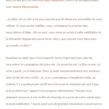
Voici un extrait d’un livre
d’Arnaud Desjardins
, suivi d’un enregistrement
avec
Swami Vijayananda
…
…Le désir est un exil. Il ne vous permet pas de demeurer immobiles en vous-
mêmes. Si vous voulez méditer, vous constaterez la pression des
associations d’idées ; tôt ou tard, vous serez arrachés à cette méditation et
la demande réapparaîtra aussi forte. Alors, que pouvez-vous faire pour
accomplir ce désir ?
Examinez un désir plus circonstancié, moins important que celui de
rencontrer le compagnon de votre vie : j’ai envie de voir ce film ce soir, on
m’en a parlé, ça m’intéresse. Donc je mets momentanément mon bonheur
dans le fait de voir ce film ; et, si un contretemps m’empêche d’aller au
cinéma, il y a quelque peu souffrance (trouvez un exemple qui soit à peu
près probant par rapport à vos propres mécanismes). Pouvez-vous
aisément renoncer à voir le film et chercher le succès de votre soirée dans
la seule méditation ? Après avoir pris de grandes résolutions concernant la