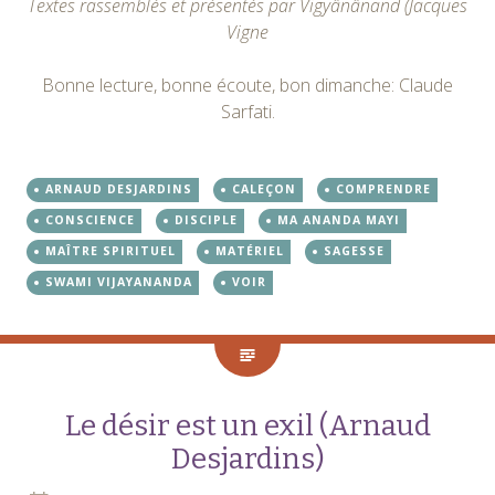
Textes rassemblés et présentés par Vigyânânand (Jacques
Vigne
Bonne lecture, bonne écoute, bon dimanche: Claude
Sarfati.
ARNAUD DESJARDINS
CALEÇON
COMPRENDRE
CONSCIENCE
DISCIPLE
MA ANANDA MAYI
MAÎTRE SPIRITUEL
MATÉRIEL
SAGESSE
SWAMI VIJAYANANDA
VOIR
Le désir est un exil (Arnaud
Desjardins)