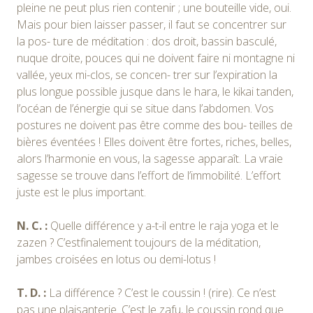
pleine ne peut plus rien contenir ; une bouteille vide, oui.
Mais pour bien laisser passer, il faut se concentrer sur
la pos- ture de méditation : dos droit, bassin basculé,
nuque droite, pouces qui ne doivent faire ni montagne ni
vallée, yeux mi-clos, se concen- trer sur l’expiration la
plus longue possible jusque dans le hara, le kikai tanden,
l’océan de l’énergie qui se situe dans l’abdomen. Vos
postures ne doivent pas être comme des bou- teilles de
bières éventées ! Elles doivent être fortes, riches, belles,
alors l’harmonie en vous, la sagesse apparaît. La vraie
sagesse se trouve dans l’effort de l’immobilité. L’effort
juste est le plus important.
N. C. :
Quelle différence y a-t-il entre le raja yoga et le
zazen ? C’estfinalement toujours de la méditation,
jambes croisées en lotus ou demi-lotus !
T. D. :
La différence ? C’est le coussin ! (rire). Ce n’est
pas une plaisanterie. C’est le zafu, le coussin rond que