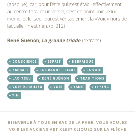
(absolue), car, pour l’être qui s’est établi effectivement
au centre total et universel, c’est ce point unique lui-
même, et lui seul, qui est véritablement la «Voie» hors de
laquelle il n’est rien. (p. 212)
René Guénon,
La grande triade
(extraits)
CONSCIENCE
ESPRIT
HÉBRAÏQUE
KABBALE
LA GRANDE TRIADE
LA VOIE
LAO TSEU
RENÉ GUÉNON
TRADITIONS
VOIE DU MILIEU
VOIR
YANG
YI KING
YIN
BIENVENUE À TOUS EN BAS DE LA PAGE, VOUS VOULEZ
VOIR LES ANCIENS ARTICLES? CLIQUEZ SUR LA FLÈCHE