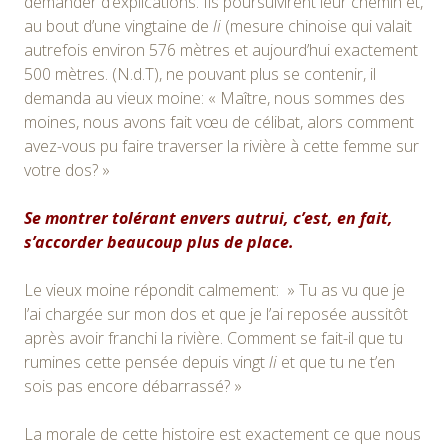
demander d’explications. Ils poursuivirent leur chemin et,
au bout d’une vingtaine de
li
(mesure chinoise qui valait
autrefois environ 576 mètres et aujourd’hui exactement
500 mètres. (N.d.T), ne pouvant plus se contenir, il
demanda au vieux moine: « Maître, nous sommes des
moines, nous avons fait vœu de célibat, alors comment
avez-vous pu faire traverser la rivière à cette femme sur
votre dos? »
Se montrer tolérant envers autrui, c’est, en fait,
s’accorder beaucoup plus de place.
Le vieux moine répondit calmement: » Tu as vu que je
l’ai chargée sur mon dos et que je l’ai reposée aussitôt
après avoir franchi la rivière. Comment se fait-il que tu
rumines cette pensée depuis vingt
li
et que tu ne t’en
sois pas encore débarrassé? »
La morale de cette histoire est exactement ce que nous