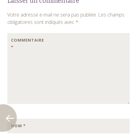
Laisser un commentaire
des
Votre adresse e-mail ne sera pas publiée.
Les champs
articles
obligatoires sont indiqués avec
*
COMMENTAIRE
*
NOM
*