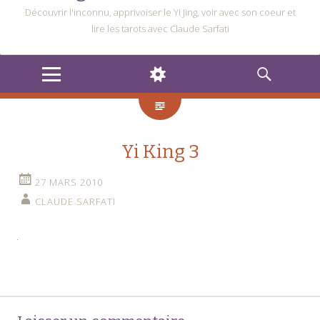
Découvrir l'inconnu, apprivoiser le Yi Jing, voir avec son coeur et
lire les tarots avec Claude Sarfati
MENU
WIDGETS
RECHERCHE
Yi King 3
27 MARS 2010
CLAUDE SARFATI
Navigation
←