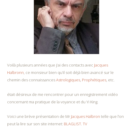
Voilà plusieurs années que j’ai des contacts avec
Jacques
Halbronn
, ce monsieur bien qu’il soit déjà bien avancé sur le
chemin des connaissances
Astrologiques
,
Prophétiques
, etc.
était désireux de me rencontrer pour un enregistrement vidéo
concernant ma pratique de la voyance et du Yi King.
Voici une brève présentation de Mr
Jacques Halbron
telle que l’on
peut la lire sur son site internet:
BLAGLIST. TV