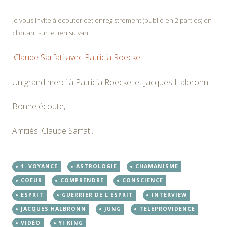
Je vous invite à écouter cet enregistrement (publié en 2 parties) en
cliquant sur le lien suivant:
Claude Sarfati avec Patricia Roeckel
Un grand merci à Patricia Roeckel et Jacques Halbronn.
Bonne écoute,
Amitiés: Claude Sarfati.
1. VOYANCE
ASTROLOGIE
CHAMANISME
COEUR
COMPRENDRE
CONSCIENCE
ESPRIT
GUERRIER DE L'ESPRIT
INTERVIEW
JACQUES HALBRONN
JUNG
TELEPROVIDENCE
VIDÉO
YI KING