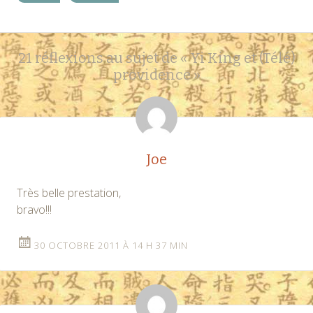
Navigation
←
→
21 réflexions au sujet de «
Yi King et (Télé)
des
providence
»
articles
Joe
Très belle prestation,
bravo!!!
30 OCTOBRE 2011 À 14 H 37 MIN