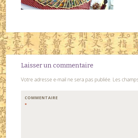
Navigation
←
Laisser un commentaire
des
Votre adresse e-mail ne sera pas publiée.
Les champs 
articles
COMMENTAIRE
*