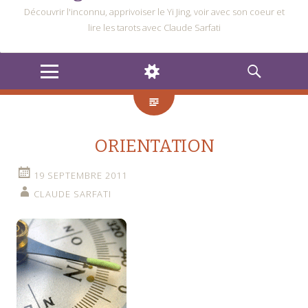
Découvrir l'inconnu, apprivoiser le Yi Jing, voir avec son coeur et
lire les tarots avec Claude Sarfati
MENU
WIDGETS
RECHERCHE
ORIENTATION
19 SEPTEMBRE 2011
CLAUDE SARFATI