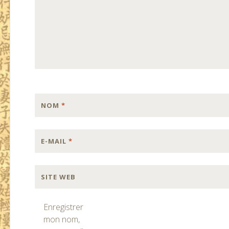
NOM
*
E-MAIL
*
SITE WEB
Enregistrer
mon nom,