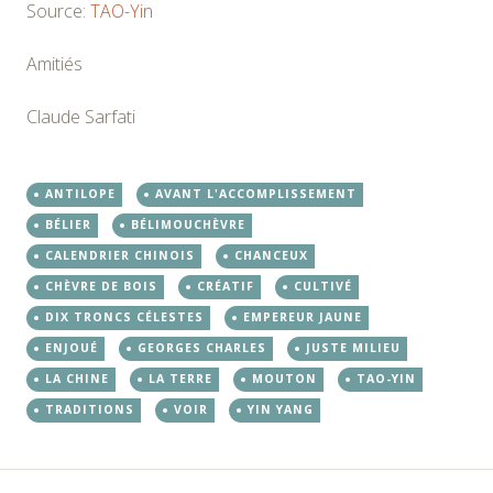
Source:
TAO-Yin
Amitiés
Claude Sarfati
ANTILOPE
AVANT L'ACCOMPLISSEMENT
BÉLIER
BÉLIMOUCHÈVRE
CALENDRIER CHINOIS
CHANCEUX
CHÈVRE DE BOIS
CRÉATIF
CULTIVÉ
DIX TRONCS CÉLESTES
EMPEREUR JAUNE
ENJOUÉ
GEORGES CHARLES
JUSTE MILIEU
LA CHINE
LA TERRE
MOUTON
TAO-YIN
TRADITIONS
VOIR
YIN YANG