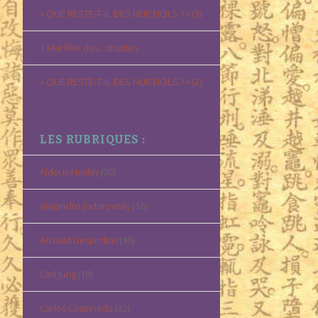
« QUE RESTE-T-IL DES HUICHOLS ? » (3)
1 Mai fête des…druides
« QUE RESTE-T-IL DES HUICHOLS ? » (2)
LES RUBRIQUES :
Aldous Huxley
(20)
Alejandro Jodorowsky
(16)
Arnaud Desjardins
(40)
Carl Jung
(18)
Carlos Castaneda
(32)