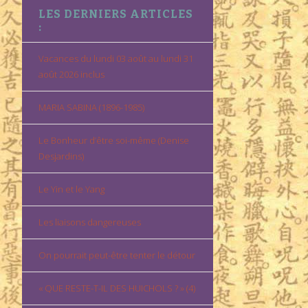
LES DERNIERS ARTICLES
:
Vacances du lundi 03 août au lundi 31
août 2026 inclus
MARIA SABINA (1896-1985)
Le Bonheur d’être soi-même (Denise
Desjardins)
Le Yin et le Yang
Les liaisons dangereuses
On pourrait peut-être tenter le détour
« QUE RESTE-T-IL DES HUICHOLS ? » (4)