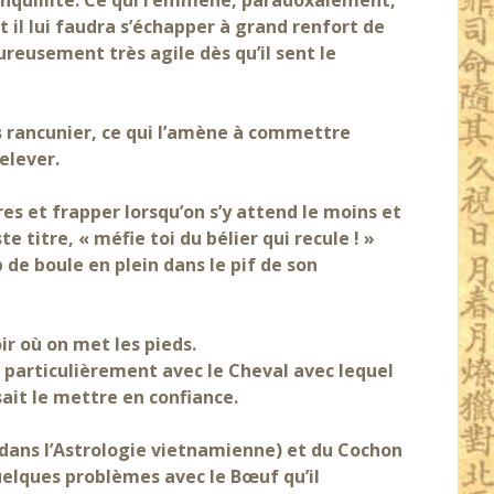
anquillité. Ce qui l’emmène, paradoxalement,
nt il lui faudra s’échapper à grand renfort de
ureusement très agile dès qu’il sent le
us rancunier, ce qui l’amène à commettre
elever.
es et frapper lorsqu’on s’y attend le moins et
te titre, « méfie toi du bélier qui recule ! »
 de boule en plein dans le pif de son
ir où on met les pieds.
 particulièrement avec le Cheval avec lequel
sait le mettre en confiance.
 dans l’Astrologie vietnamienne) et du Cochon
 quelques problèmes avec le Bœuf qu’il