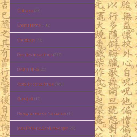
Cathares
(23)
Chamanisme
(100)
Chrétiens
(79)
Des destins animés
(287)
DVD YI KING
(25)
états de conscience
(389)
Gurdjieff
(17)
Hexagramme de Naissance
(14)
Jean Philippe Schlumberger
(20)