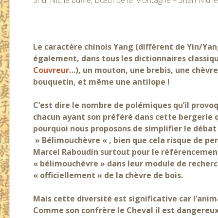
Shui Niu le buffle, Bœuf de la Montagne – Shan Niu le 
Le caractère chinois Yang (différent de Yin/Ya
également, dans tous les dictionnaires classiqu
Couvreur
…), un mouton, une brebis, une chèvre
bouquetin, et même une antilope !
C’est dire le nombre de polémiques qu’il provo
chacun ayant son préféré dans cette bergerie 
pourquoi nous proposons de simplifier le déba
» Bélimouchèvre « , bien que cela risque de p
Marcel Raboudin surtout pour le référencemen
« bélimouchèvre » dans leur module de recherc
« officiellement » de la chèvre de bois.
Mais cette diversité est significative car l’anima
Comme son confrère le Cheval il est dangereux