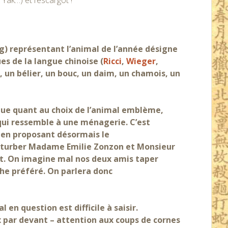
Yak…) et l’escargot !
ng) représentant l’animal de l’année désigne
es de la langue chinoise (
Ricci
,
Wieger
,
, un bélier, un bouc, un daim, un chamois, un
que quant au choix de l’animal emblème,
qui ressemble à une ménagerie. C’est
t en proposant désormais le
erturber Madame Emilie Zonzon et Monsieur
t. On imagine mal nos deux amis taper
he préféré. On parlera donc
l en question est difficile à saisir.
 par devant – attention aux coups de cornes