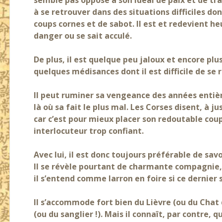
semble pas opposé à son idéal de paix et de tr
à se retrouver dans des situations difficiles do
coups cornes et de sabot. Il est et redevient he
danger ou se sait acculé.
De plus, il est quelque peu jaloux et encore pl
quelques médisances dont il est difficile de se r
Il peut ruminer sa vengeance des années entièr
là où sa fait le plus mal. Les Corses disent, à jus
car c’est pour mieux placer son redoutable coup
interlocuteur trop confiant.
Avec lui, il est donc toujours préférable de savo
Il se révèle pourtant de charmante compagnie,
il s’entend comme larron en foire si ce dernier 
Il s’accommode fort bien du Lièvre (ou du Chat
(ou du sanglier !). Mais il connaît, par contre,