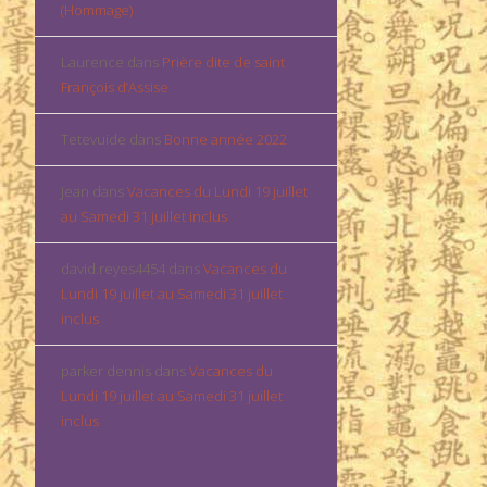
(Hommage)
Laurence
dans
Prière dite de saint
François d’Assise
Tetevuide
dans
Bonne année 2022
Jean
dans
Vacances du Lundi 19 juillet
au Samedi 31 juillet inclus
david.reyes4454
dans
Vacances du
Lundi 19 juillet au Samedi 31 juillet
inclus
parker dennis
dans
Vacances du
Lundi 19 juillet au Samedi 31 juillet
inclus