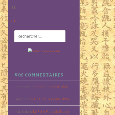
31
« Juil
Rechercher :
VOS COMMENTAIRES
Robert
dans
Le connu est-il le réel?
Lehy
dans
MARIA SABINA (1896-1985)
Maitre
dans
Le Père François Brune