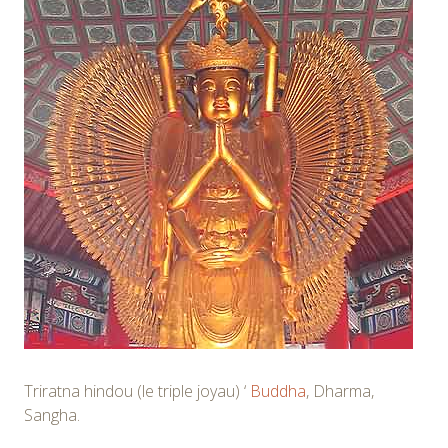
Triratna hindou (le triple joyau) ‘
Buddha
, Dharma,
Sangha.