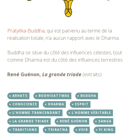
Pratyêka-Buddha
, qui est parvenu au terme de la
réalisation totale, n’a aucun rapport avec le Dharma.
Buddha se situe du côté des influences célestes, tout
comme Dharma est du côté des influences terrestres.
René Guénon,
La grande triade
(extraits)
ARHATS
BODHISATTWAS
BUDDHA
CONSCIENCE
DHARMA
ESPRIT
L'HOMME TRANCENDANT
L'HOMME VÉRITABLE
LA GRANDE TRIADE
RENÉ GUÉNON
SANGA
TRADITIONS
TRIRATNA
VOIR
YI KING