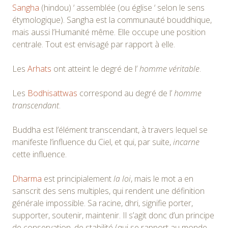
Sangha
(hindou) ‘ assemblée (ou église ‘ selon le sens
étymologique). Sangha est la communauté bouddhique,
mais aussi l’Humanité même. Elle occupe une position
centrale. Tout est envisagé par rapport à elle.
Les
Arhats
ont atteint le degré de l’
homme véritable
.
Les
Bodhisattwas
correspond au degré de l’
homme
transcendant
.
Buddha est l’élément transcendant, à travers lequel se
manifeste l’influence du Ciel, et qui, par suite,
incarne
cette influence.
Dharma
est principialement
la loi
, mais le mot a en
sanscrit des sens multiples, qui rendent une définition
générale impossible. Sa racine, dhri, signifie porter,
supporter, soutenir, maintenir. Il s’agit donc d’un principe
de conservation, de stabilité (qui se rapport au monde