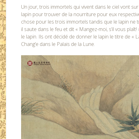
Un jour, trois immortels qui vivent dans le ciel vont su
lapin pour trouver de la nourriture pour eux respecti
chose pour les trois immortels tandis que le lapin ne t
il saute dans le feu et dit « Mangez-moi, s’il vous pl
le lapin. Ils ont décidé de donner le lapin le titre de 
Chang’e dans le Palais de la Lune.