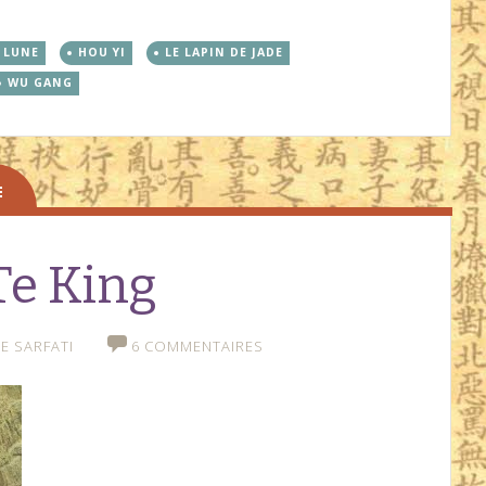
A LUNE
HOU YI
LE LAPIN DE JADE
WU GANG
Te King
E SARFATI
6 COMMENTAIRES