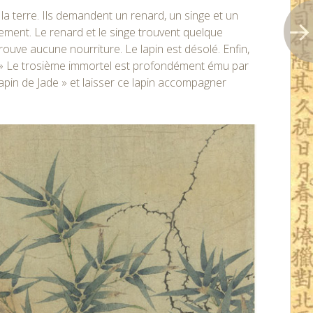
r la terre. Ils demandent un renard, un singe et un
vement. Le renard et le singe trouvent quelque
rouve aucune nourriture. Le lapin est désolé. Enfin,
aît! » Le trosième immortel est profondément ému par
« Lapin de Jade » et laisser ce lapin accompagner