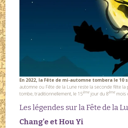
En 2022, la Fête de mi-automne tombera le 10
automne ou Fête de la Lune reste la seconde fête la p
ème
ème
tombe, traditionnellement, le 15
jour du 8
mois d
Les légendes sur la Fête de la L
Chang’e et Hou Yi