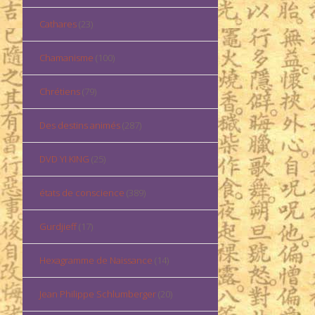
Cathares
(23)
Chamanisme
(100)
Chrétiens
(79)
Des destins animés
(287)
DVD YI KING
(25)
états de conscience
(389)
Gurdjieff
(17)
Hexagramme de Naissance
(14)
Jean Philippe Schlumberger
(20)