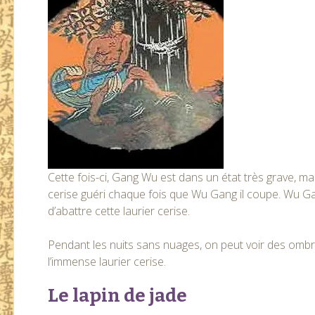
Cette fois-ci, Gang Wu est dans un état très grave, mais
cerise guéri chaque fois que Wu Gang il coupe. Wu G
d’abattre cette laurier cerise.
Pendant les nuits sans nuages, on peut voir des ombres
l’immense laurier cerise.
Le lapin de jade