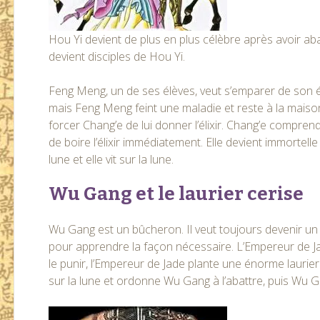
Hou Yi devient de plus en plus célèbre après avoir aba
devient disciples de Hou Yi.
Feng Meng, un de ses élèves, veut s’emparer de son éli
mais Feng Meng feint une maladie et reste à la maison
forcer Chang’e de lui donner l’élixir. Chang’e compren
de boire l’élixir immédiatement. Elle devient immortelle 
lune et elle vit sur la lune.
Wu Gang et le laurier cerise
Wu Gang est un bûcheron. Il veut toujours devenir un 
pour apprendre la façon nécessaire. L’Empereur de Ja
le punir, l’Empereur de Jade plante une énorme laurier
sur la lune et ordonne Wu Gang à l’abattre, puis Wu G