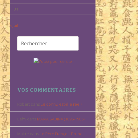
31
« Juil
Rechercher :
VOS COMMENTAIRES
Robert
dans
Le connu est-il le réel?
Lehy
dans
MARIA SABINA (1896-1985)
Maitre
dans
Le Père François Brune