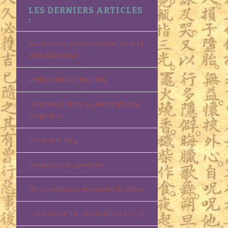
LES DERNIERS ARTICLES
:
Vacances du lundi 03 août au lundi 31
août 2026 inclus
MARIA SABINA (1896-1985)
Le Bonheur d’être soi-même (Denise
Desjardins)
Le Yin et le Yang
Les liaisons dangereuses
On pourrait peut-être tenter le détour
« QUE RESTE-T-IL DES HUICHOLS ? » (4)