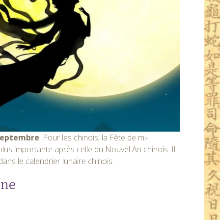
 septembre
. Pour les chinois, la Fête de mi-
lus importante après celle du Nouvel An chinois. Il
ans le calendrier lunaire chinois.
une