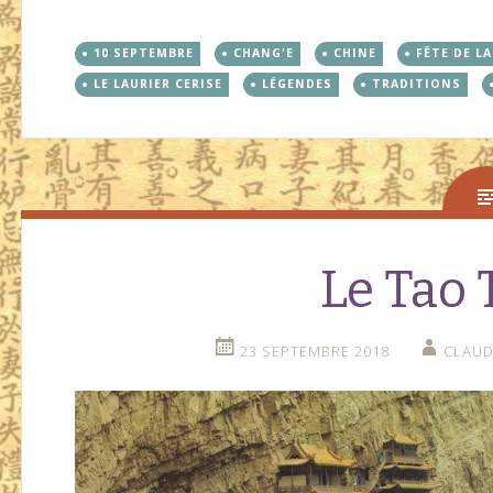
10 SEPTEMBRE
CHANG'E
CHINE
FÊTE DE L
LE LAURIER CERISE
LÉGENDES
TRADITIONS
Le Tao 
23 SEPTEMBRE 2018
CLAUD