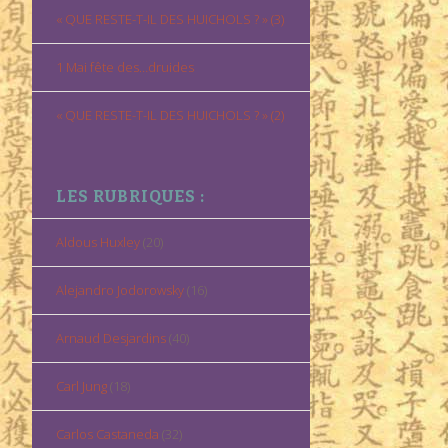
« QUE RESTE-T-IL DES HUICHOLS ? » (3)
1 Mai fête des…druides
« QUE RESTE-T-IL DES HUICHOLS ? » (2)
LES RUBRIQUES :
Aldous Huxley
(20)
Alejandro Jodorowsky
(16)
Arnaud Desjardins
(40)
Carl Jung
(18)
Carlos Castaneda
(32)