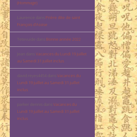
(Hommage)
Laurence
dans
Prière dite de saint
François d’Assise
Tetevuide
dans
Bonne année 2022
Jean
dans
Vacances du Lundi 19 juillet
au Samedi 31 juillet inclus
david.reyes4454
dans
Vacances du
Lundi 19 juillet au Samedi 31 juillet
inclus
parker dennis
dans
Vacances du
Lundi 19 juillet au Samedi 31 juillet
inclus