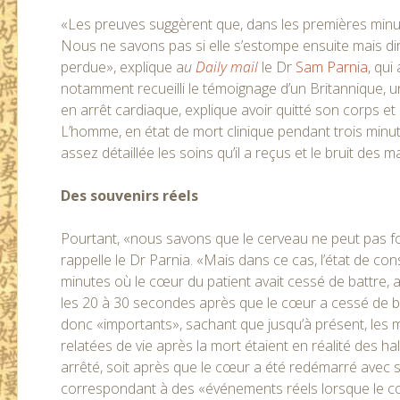
«Les preuves suggèrent que, dans les premières minute
Nous ne savons pas si elle s’estompe ensuite mais di
perdue», explique a
u
Daily mail
le Dr
Sam Parnia
, qui
notamment recueilli le témoignage d’un Britannique, un t
en arrêt cardiaque, explique avoir quitté son corps et 
L’homme, en état de mort clinique pendant trois minu
assez détaillée les soins qu’il a reçus et le bruit des m
Des souvenirs réels
Pourtant, «nous savons que le cerveau ne peut pas f
rappelle le Dr Parnia. «Mais dans ce cas, l’état de con
minutes où le cœur du patient avait cessé de battre, 
les 20 à 30 secondes après que le cœur a cessé de batt
donc «importants», sachant que jusqu’à présent, les
relatées de vie après la mort étaient en réalité des ha
arrêté, soit après que le cœur a été redémarré avec s
correspondant à des «événements réels lorsque le cœu