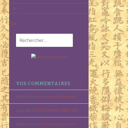
31
« Juil
Rechercher :
VOS COMMENTAIRES
Robert
dans
Le connu est-il le réel?
Lehy
dans
MARIA SABINA (1896-1985)
Maitre
dans
Le Père François Brune