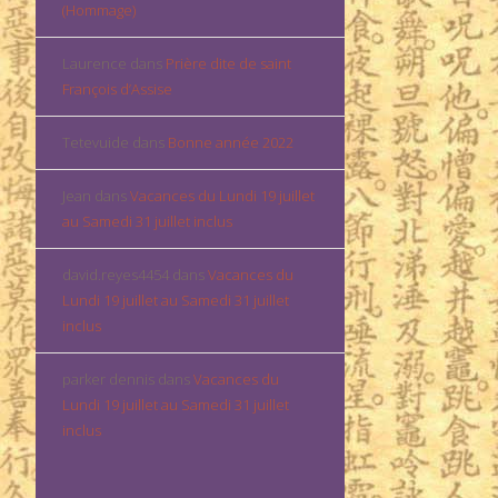
(Hommage)
Laurence
dans
Prière dite de saint
François d’Assise
Tetevuide
dans
Bonne année 2022
Jean
dans
Vacances du Lundi 19 juillet
au Samedi 31 juillet inclus
david.reyes4454
dans
Vacances du
Lundi 19 juillet au Samedi 31 juillet
inclus
parker dennis
dans
Vacances du
Lundi 19 juillet au Samedi 31 juillet
inclus