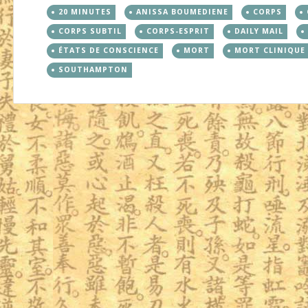
20 MINUTES
ANISSA BOUMEDIENE
CORPS
CORPS SUBTIL
CORPS-ESPRIT
DAILY MAIL
ÉTATS DE CONSCIENCE
MORT
MORT CLINIQUE
SOUTHAMPTON