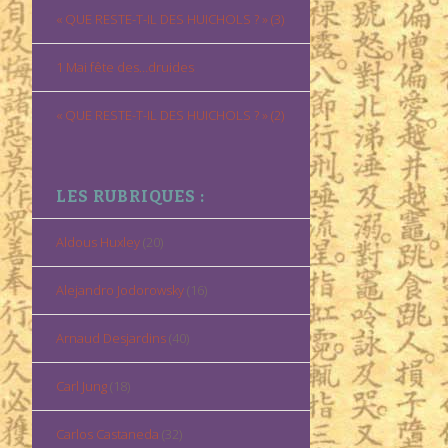
« QUE RESTE-T-IL DES HUICHOLS ? » (3)
1 Mai fête des…druides
« QUE RESTE-T-IL DES HUICHOLS ? » (2)
LES RUBRIQUES :
Aldous Huxley
(20)
Alejandro Jodorowsky
(16)
Arnaud Desjardins
(40)
Carl Jung
(18)
Carlos Castaneda
(32)