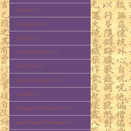
Cathares
(23)
Chamanisme
(100)
Chrétiens
(79)
Des destins animés
(287)
DVD YI KING
(25)
états de conscience
(389)
Gurdjieff
(17)
Hexagramme de Naissance
(14)
Jean Philippe Schlumberger
(20)