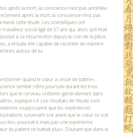
s après la mort, la conscience n’est pas annihilée.
rectement après la mort, la conscience n’est pas
 a mené cette étude. Les scientifiques ont
ravailleur social âgé de 57 ans qui, alors qu’il était
assisté à sa résurrection depuis le coin de la pièce.
tes, a ensuite été capable de raconter de manière
achines autour de lui.
onctionner quand le cœur a cessé de battre»,
science semble s’être poursuivi durant les trois
alors que le cerveau «s’éteint» généralement dans
re», explique-t-il. Les résultats de l’étude sont
 médecins «supposaient que les expériences
llucinations survenant soit avant que le cœur se soit
uccès», poursuit-il, mais pas une expérience
r du patient ne battait plus». D’autant que dans le