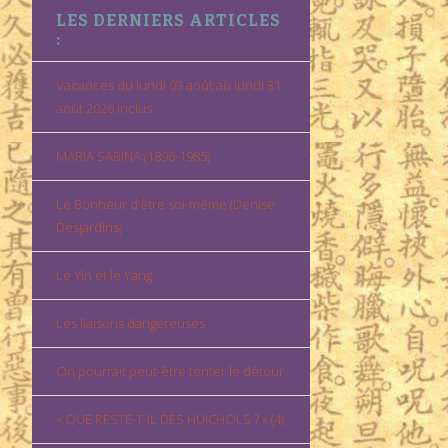
LES DERNIERS ARTICLES
:
Vacances du lundi 03 août au lundi 31
août 2026 inclus
MARIA SABINA (1896-1985)
Le Bonheur d’être soi-même (Denise
Desjardins)
Le Yin et le Yang
Les liaisons dangereuses
On pourrait peut-être tenter le détour
« QUE RESTE-T-IL DES HUICHOLS ? » (4)