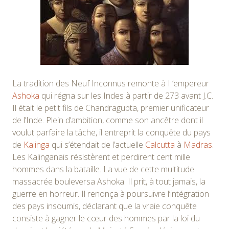
La tradition des Neuf Inconnus remonte à I ’empereur
Ashoka
qui régna sur les Indes à partir de 273 avant J.C.
Il était le petit fils de Chandragupta, premier unificateur
de l’Inde. Plein d’ambition, comme son ancêtre dont il
voulut parfaire la tâche, il entreprit la conquête du pays
de
Kalinga
qui s’étendait de l’actuelle
Calcutta
à
Madras
.
Les Kalinganais résistèrent et perdirent cent mille
hommes dans la bataille. La vue de cette multitude
massacrée bouleversa Ashoka. Il prit, à tout jamais, la
guerre en horreur. Il renonça à poursuivre l’intégration
des pays insoumis, déclarant que la vraie conquête
consiste à gagner le cœur des hommes par la loi du