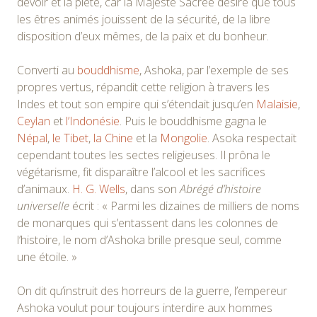
devoir et la piété, car la Majesté Sacrée désire que tous
les êtres animés jouissent de la sécurité, de la libre
disposition d’eux mêmes, de la paix et du bonheur.
Converti au
bouddhisme
, Ashoka, par l’exemple de ses
propres vertus, répandit cette religion à travers les
Indes et tout son empire qui s’étendait jusqu’en
Malaisie
,
Ceylan
et
l’Indonésie
. Puis le bouddhisme gagna le
Népal
,
le Tibet
,
la Chine
et la
Mongolie
. Asoka respectait
cependant toutes les sectes religieuses. Il prôna le
végétarisme, fit disparaître l’alcool et les sacrifices
d’animaux.
H. G. Wells
, dans son
Abrégé d’histoire
universelle
écrit : « Parmi les dizaines de milliers de noms
de monarques qui s’entassent dans les colonnes de
l’histoire, le nom d’Ashoka brille presque seul, comme
une étoile. »
On dit qu’instruit des horreurs de la guerre, l’empereur
Ashoka voulut pour toujours interdire aux hommes