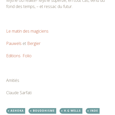
Mythe ou réalité? Mythe superbe, en tout cas, venu du
fond des temps, – et ressac du futur.
Le matin des magiciens
Pauwels
et
Bergier
Editions Folio
Amitiés
Claude Sarfati
ASHOKA
BOUDDHISME
H.G WELLS
INDE