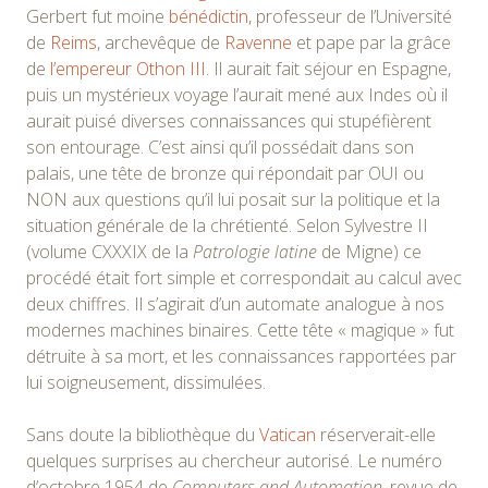
Gerbert fut moine
bénédictin
, professeur de l’Université
de
Reims
, archevêque de
Ravenne
et pape par la grâce
de
l’empereur Othon III
. Il aurait fait séjour en Espagne,
puis un mystérieux voyage l’aurait mené aux Indes où il
aurait puisé diverses connaissances qui stupéfièrent
son entourage. C’est ainsi qu’il possédait dans son
palais, une tête de bronze qui répondait par OUI ou
NON aux questions qu’il lui posait sur la politique et la
situation générale de la chrétienté. Selon Sylvestre II
(volume CXXXIX de la
Patrologie latine
de Migne) ce
procédé était fort simple et correspondait au calcul avec
deux chiffres. Il s’agirait d’un automate analogue à nos
modernes machines binaires. Cette tête « magique » fut
détruite à sa mort, et les connaissances rapportées par
lui soigneusement, dissimulées.
Sans doute la bibliothèque du
Vatican
réserverait-elle
quelques surprises au chercheur autorisé. Le numéro
d’octobre 1954 de
Computers and Automation
, revue de