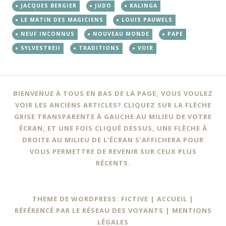
JACQUES BERGIER
JUDO
KALINGA
LE MATIN DES MAGICIENS
LOUIS PAUWELS
NEUF INCONNUS
NOUVEAU MONDE
PAPE
SYLVESTREII
TRADITIONS
VOIR
BIENVENUE À TOUS EN BAS DE LA PAGE, VOUS VOULEZ
VOIR LES ANCIENS ARTICLES? CLIQUEZ SUR LA FLÈCHE
GRISE TRANSPARENTE À GAUCHE AU MILIEU DE VOTRE
ÉCRAN, ET UNE FOIS CLIQUÉ DESSUS, UNE FLÈCHE À
DROITE AU MILIEU DE L'ÉCRAN S'AFFICHERA POUR
VOUS PERMETTRE DE REVENIR SUR CEUX PLUS
RÉCENTS.
THEME DE WORDPRESS: FICTIVE |
ACCUEIL
|
RÉFÉRENCÉ PAR LE RÉSEAU DES VOYANTS
|
MENTIONS
LÉGALES