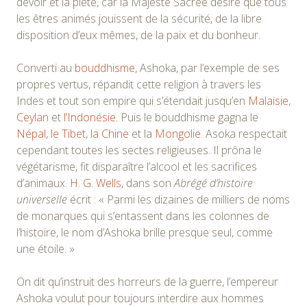
devoir et la piété, car la Majesté Sacrée désire que tous
les êtres animés jouissent de la sécurité, de la libre
disposition d’eux mêmes, de la paix et du bonheur.
Converti au
bouddhisme
, Ashoka, par l’exemple de ses
propres vertus, répandit cette religion à travers les
Indes et tout son empire qui s’étendait jusqu’en
Malaisie
,
Ceylan
et
l’Indonésie
. Puis le bouddhisme gagna le
Népal
,
le Tibet
,
la Chine
et la
Mongolie
. Asoka respectait
cependant toutes les sectes religieuses. Il prôna le
végétarisme, fit disparaître l’alcool et les sacrifices
d’animaux.
H. G. Wells
, dans son
Abrégé d’histoire
universelle
écrit : « Parmi les dizaines de milliers de noms
de monarques qui s’entassent dans les colonnes de
l’histoire, le nom d’Ashoka brille presque seul, comme
une étoile. »
On dit qu’instruit des horreurs de la guerre, l’empereur
Ashoka voulut pour toujours interdire aux hommes