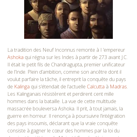
La tradition des Neuf Inconnus remonte à I ’empereur
Ashoka
qui régna sur les Indes à partir de 273 avant J.C.
Il était le petit fils de Chandragupta, premier unificateur
de l’Inde. Plein d’ambition, comme son ancêtre dont il
voulut parfaire la tâche, il entreprit la conquête du pays
de
Kalinga
qui s’étendait de l’actuelle
Calcutta
à
Madras
.
Les Kalinganais résistèrent et perdirent cent mille
hommes dans la bataille. La vue de cette multitude
massacrée bouleversa Ashoka. Il prit, à tout jamais, la
guerre en horreur. Il renonça à poursuivre l’intégration
des pays insoumis, déclarant que la vraie conquête
consiste à gagner le cœur des hommes par la loi du