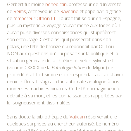
Gerbert fut moine
bénédictin
, professeur de l’Université
de
Reims
, archevêque de
Ravenne
et pape par la grâce
de
l’empereur Othon III
. Il aurait fait séjour en Espagne,
puis un mystérieux voyage l’aurait mené aux Indes où il
aurait puisé diverses connaissances qui stupéfièrent
son entourage. C’est ainsi qu’il possédait dans son
palais, une tête de bronze qui répondait par OUI ou
NON aux questions qu’il lui posait sur la politique et la
situation générale de la chrétienté. Selon Sylvestre II
(volume CXXXIX de la
Patrologie latine
de Migne) ce
procédé était fort simple et correspondait au calcul avec
deux chiffres. Il s’agirait d’un automate analogue à nos
modernes machines binaires. Cette tête « magique » fut
détruite à sa mort, et les connaissances rapportées par
lui soigneusement, dissimulées.
Sans doute la bibliothèque du
Vatican
réserverait-elle
quelques surprises au chercheur autorisé. Le numéro
d’octobre 1954 de
Computers and Automation
, revue de