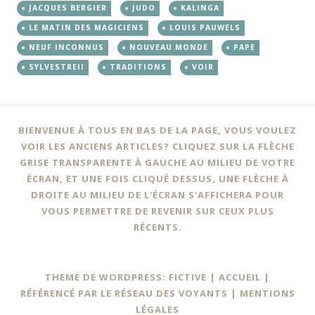
JACQUES BERGIER
JUDO
KALINGA
LE MATIN DES MAGICIENS
LOUIS PAUWELS
NEUF INCONNUS
NOUVEAU MONDE
PAPE
SYLVESTREII
TRADITIONS
VOIR
BIENVENUE À TOUS EN BAS DE LA PAGE, VOUS VOULEZ
VOIR LES ANCIENS ARTICLES? CLIQUEZ SUR LA FLÈCHE
GRISE TRANSPARENTE À GAUCHE AU MILIEU DE VOTRE
ÉCRAN, ET UNE FOIS CLIQUÉ DESSUS, UNE FLÈCHE À
DROITE AU MILIEU DE L'ÉCRAN S'AFFICHERA POUR
VOUS PERMETTRE DE REVENIR SUR CEUX PLUS
RÉCENTS.
THEME DE WORDPRESS: FICTIVE |
ACCUEIL
|
RÉFÉRENCÉ PAR LE RÉSEAU DES VOYANTS
|
MENTIONS
LÉGALES