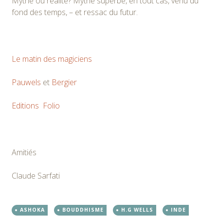
Mythe ou réalité? Mythe superbe, en tout cas, venu du
fond des temps, – et ressac du futur.
Le matin des magiciens
Pauwels
et
Bergier
Editions Folio
Amitiés
Claude Sarfati
ASHOKA
BOUDDHISME
H.G WELLS
INDE