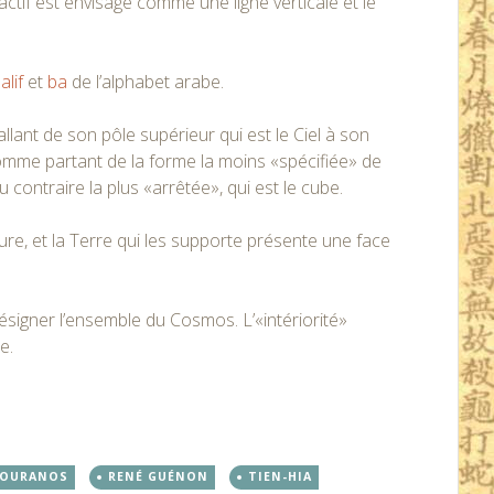
tif est envisagé comme une ligne verticale et le
s
alif
et
ba
de l’alphabet arabe.
lant de son pôle supérieur qui est le Ciel à son
 comme partant de la forme la moins «spécifiée» de
u contraire la plus «arrêtée», qui est le cube.
ure, et la Terre qui les supporte présente une face
ésigner l’ensemble du Cosmos. L’«intériorité»
e.
OURANOS
RENÉ GUÉNON
TIEN-HIA