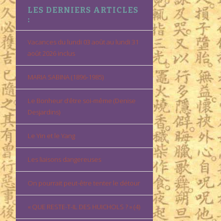
LES DERNIERS ARTICLES
:
Vacances du lundi 03 août au lundi 31
août 2026 inclus
MARIA SABINA (1896-1985)
Le Bonheur d’être soi-même (Denise
Desjardins)
Le Yin et le Yang
Les liaisons dangereuses
On pourrait peut-être tenter le détour
« QUE RESTE-T-IL DES HUICHOLS ? » (4)