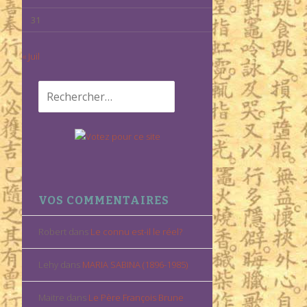
31
« Juil
Rechercher :
VOS COMMENTAIRES
Robert
dans
Le connu est-il le réel?
Lehy
dans
MARIA SABINA (1896-1985)
Maitre
dans
Le Père François Brune