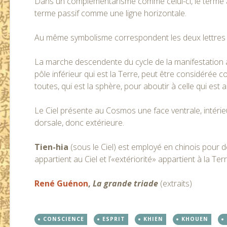
Dans un complémentarisme comme celui-ci, le terme ac
terme passif comme une ligne horizontale.
Au même symbolisme correspondent les deux lettre
La marche descendente du cycle de la manifestation al
pôle inférieur qui est la Terre, peut être considérée
toutes, qui est la sphère, pour aboutir à celle qui est a
Le Ciel présente au Cosmos une face ventrale, intérie
dorsale, donc extérieure.
Tien-hia
(sous le Ciel) est employé en chinois pour d
appartient au Ciel et l’«extériorité» appartient à la Terr
René Guénon
,
La grande triade
(extraits)
CONSCIENCE
ESPRIT
KHIEN
KHOUEN