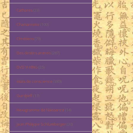
Cathares
(23)
Chamanisme
(100)
Chrétiens
(79)
Des destins animés
(287)
DVD YI KING
(25)
états de conscience
(389)
Gurdjieff
(17)
Hexagramme de Naissance
(14)
Jean Philippe Schlumberger
(20)