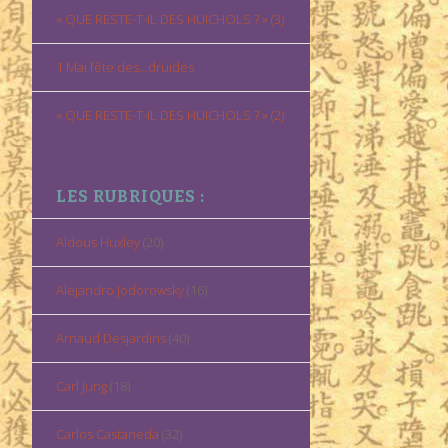
« QUE RESTE-T-IL DES HUICHOLS ? » (3)
1 Mai fête des…druides
« QUE RESTE-T-IL DES HUICHOLS ? » (2)
LES RUBRIQUES :
Aldous Huxley
(20)
Alejandro Jodorowsky
(16)
Arnaud Desjardins
(40)
Carl Jung
(18)
Carlos Castaneda
(32)