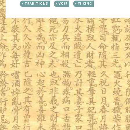
TRADITIONS
VOIR
YI KING