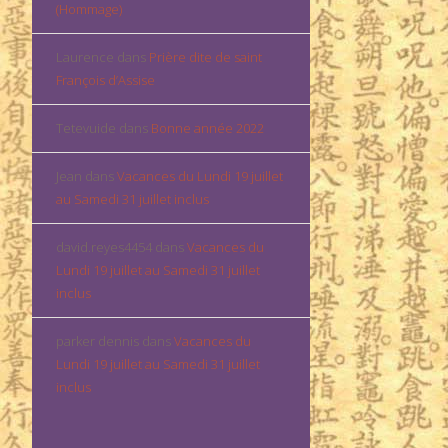
(Hommage)
Laurence
dans
Prière dite de saint
François d’Assise
Tetevuide
dans
Bonne année 2022
Jean
dans
Vacances du Lundi 19 juillet
au Samedi 31 juillet inclus
david.reyes4454
dans
Vacances du
Lundi 19 juillet au Samedi 31 juillet
inclus
parker dennis
dans
Vacances du
Lundi 19 juillet au Samedi 31 juillet
inclus