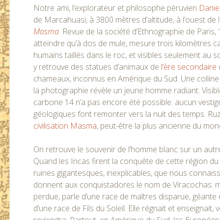
Notre ami, l’explorateur et philosophe péruvien
Danie
de Marcahuasi, à 3800 mètres d’altitude, à l’ouest de 
Masma
. Revue de la société d’Ethnographie de Paris, 
atteindre qu’à dos de mule, mesure trois kilomètres 
humains taillés dans le roc, et visibles seulement au so
y retrouve des statues d’animaux de
l’ère secondaire
chameaux, inconnus en Amérique du Sud. Une colline ta
la photographie révèle un jeune homme radiant. Visible
carbone 14 n’a pas encore été possible: aucun vestig
géologiques font remonter vers la nuit des temps. Ru
civilisation Masma
, peut-être la plus ancienne du mon
On retrouve le souvenir de l’homme blanc sur un autr
Quand les Incas firent la conquête de cette région d
ruines gigantesques, inexplicables, que nous connai
donnent aux conquistadores le nom de Viracochas: maî
perdue, parle d’une race de maîtres disparue, géante e
d’une race de Fils du Soleil. Elle régnait et enseignait, 