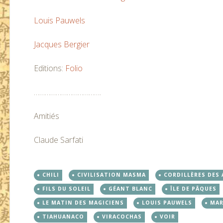
Louis Pauwels
Jacques Bergier
Editions:
Folio
……………………………….
Amitiés
Claude Sarfati
CHILI
CIVILISATION MASMA
CORDILLÈRES DES
FILS DU SOLEIL
GÉANT BLANC
ÎLE DE PÂQUES
LE MATIN DES MAGICIENS
LOUIS PAUWELS
MAR
TIAHUANACO
VIRACOCHAS
VOIR