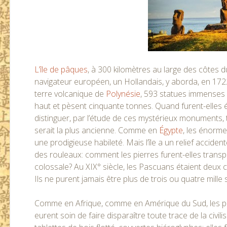
L’île de pâques
, à 300 kilomètres au large des côtes 
navigateur européen, un Hollandais, y aborda, en 1722, 
terre volcanique de
Polynésie
, 593 statues immenses 
haut et pèsent cinquante tonnes. Quand furent-elles
distinguer, par l’étude de ces mystérieux monuments, t
serait la plus ancienne. Comme en
Égypte
, les énorm
une prodigieuse habileté. Mais l’île a un relief accide
des rouleaux: comment les pierres furent-elles trans
colossale? Au XIX° siècle, les Pascuans étaient deux 
Ils ne purent jamais être plus de trois ou quatre mille 
Comme en Afrique, comme en Amérique du Sud, les p
eurent soin de faire disparaître toute trace de la civili