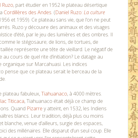
l Ruzo
, part étudier en 1952 le plateau désertique
la
Cordillères des Andes
. (
Daniel Ruzo:
La culture
1956 et 1959). Ce plateau sans vie, que l’on ne peut
carrés. Ruzo y découvre des animaux et des visages
lstice d’été, par le jeu des lumières et des ombres. Il
comme le stégosaure; de lions, de tortues, de
illée représente une tête de vieillard. Le négatif de
 au cours de quel rite d’initiation? Le datage au
e organique sur Marcahuasi. Les indices
zo pense que ce plateau serait le berceau de la
de.
e plateau fabuleux,
Tiahuanaco
, à 4000 mètres.
u
lac Titicaca
, Tiahuanaco était déjà ce champ de
ssons. Quand
Pizarre
y atteint, en 1532, les Indiens
tres blancs. Leur tradition, déjà plus ou moins
t blanche, venue d’ailleurs, surgie des espaces,
voici des millénaires. Elle disparut d’un seul coup. Elle