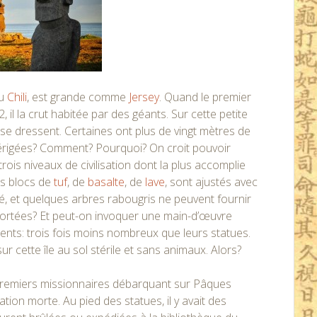
du
Chili
, est grande comme
Jersey
. Quand le premier
il la crut habitée par des géants. Sur cette petite
se dressent. Certaines ont plus de vingt mètres de
 érigées? Comment? Pourquoi? On croit pouvoir
rois niveaux de civilisation dont la plus accomplie
es blocs de
tuf
, de
basalte
, de
lave
, sont ajustés avec
nté, et quelques arbres rabougris ne peuvent fournir
portées? Et peut-on invoquer une main-d’œuvre
cents: trois fois moins nombreux que leurs statues.
sur cette île au sol stérile et sans animaux. Alors?
remiers missionnaires débarquant sur Pâques
sation morte. Au pied des statues, il y avait des