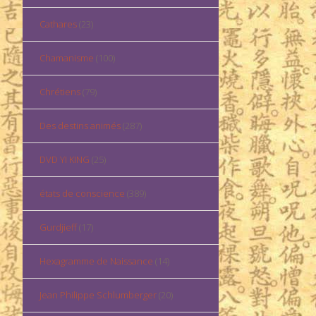
Cathares
(23)
Chamanisme
(100)
Chrétiens
(79)
Des destins animés
(287)
DVD YI KING
(25)
états de conscience
(389)
Gurdjieff
(17)
Hexagramme de Naissance
(14)
Jean Philippe Schlumberger
(20)