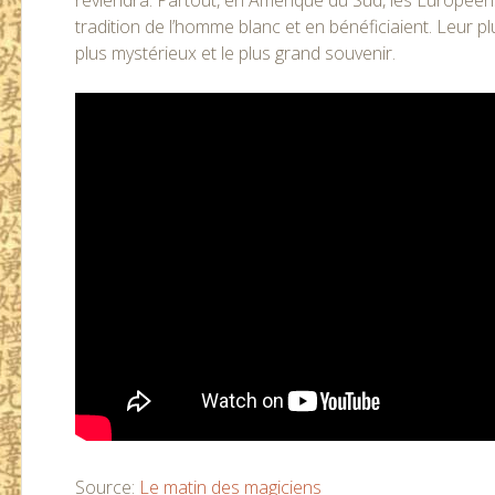
reviendra. Partout, en Amérique du Sud, les Européens
tradition de l’homme blanc et en bénéficiaient. Leur pl
plus mystérieux et le plus grand souvenir.
Source:
Le matin des magiciens