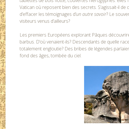
tablettes de bois flotté, couvertes hiéroglyphes: elles
Vatican où reposent bien des secrets. S’agissait-il de 
d’effacer les témoignages d’
un autre savoir
? Le souven
visiteurs venus d’ailleurs?
Les premiers Européens explorant Pâques découvrir
barbus. D’où venaient-ils? Descendants de quelle race 
totalement engloutie? Des bribes de légendes parlaien
fond des âges, tombée du ciel.