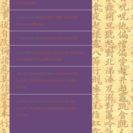
(Hommage)
Laurence
dans
Prière dite de saint
François d’Assise
Tetevuide
dans
Bonne année 2022
Jean
dans
Vacances du Lundi 19 juillet
au Samedi 31 juillet inclus
david.reyes4454
dans
Vacances du
Lundi 19 juillet au Samedi 31 juillet
inclus
parker dennis
dans
Vacances du
Lundi 19 juillet au Samedi 31 juillet
inclus