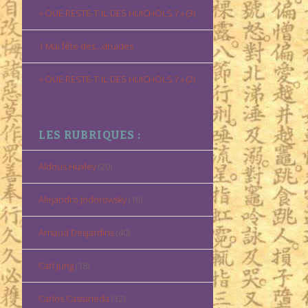
« QUE RESTE-T-IL DES HUICHOLS ? » (3)
1 Mai fête des…druides
« QUE RESTE-T-IL DES HUICHOLS ? » (2)
LES RUBRIQUES :
Aldous Huxley
(20)
Alejandro Jodorowsky
(16)
Arnaud Desjardins
(40)
Carl Jung
(18)
Carlos Castaneda
(32)