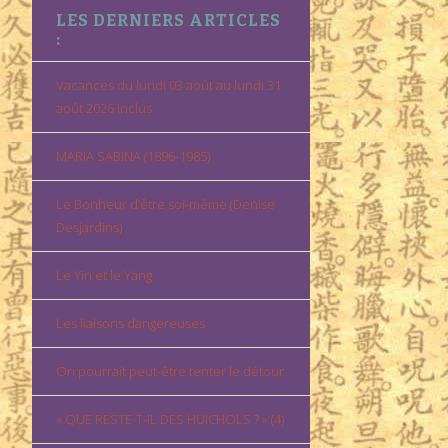
LES DERNIERS ARTICLES
:
Vacances du lundi 03 août au lundi 31
août 2026 inclus
MARIA SABINA (1896-1985)
Le Bonheur d’être soi-même (Denise
Desjardins)
Le Yin et le Yang
Les liaisons dangereuses
On pourrait peut-être tenter le détour
« QUE RESTE-T-IL DES HUICHOLS ? » (4)