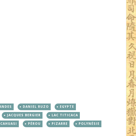
 ANDES
DANIEL RUZO
EGYPTE
JACQUES BERGIER
LAC TITICACA
CAHUASI
PÉROU
PIZARRE
POLYNÉSIE