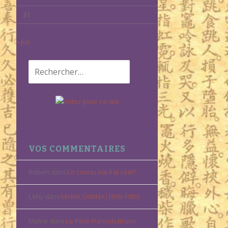
31
« Juil
Rechercher :
VOS COMMENTAIRES
Robert
dans
Le connu est-il le réel?
Lehy
dans
MARIA SABINA (1896-1985)
Maitre
dans
Le Père François Brune