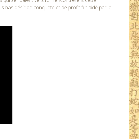
 qui se ruaient vers l’or rencontrèrent cette
us bas désir de conquête et de profit fut aidé par le